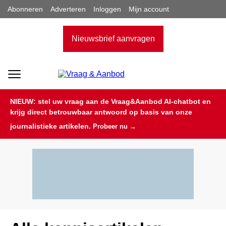
Abonneren
Adverteren
Inloggen
Mijn account
Nieuwsbrief aanvragen
NIEUW: stel uw vraag aan de Vraag&Aanbod AI-chatbot en
krijg direct betrouwbaar antwoord op basis van onze
journalistieke artikelen.
Probeer nu →