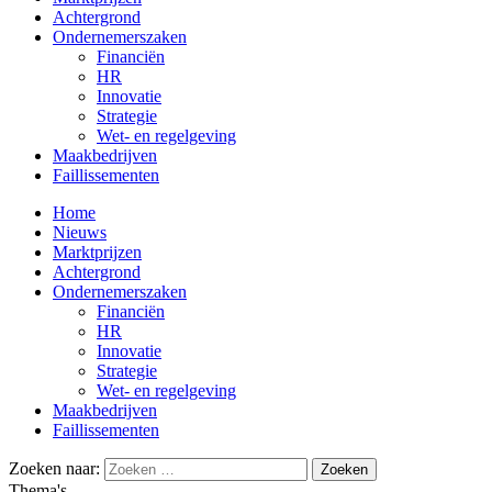
Achtergrond
Ondernemerszaken
Financiën
HR
Innovatie
Strategie
Wet- en regelgeving
Maakbedrijven
Faillissementen
Home
Nieuws
Marktprijzen
Achtergrond
Ondernemerszaken
Financiën
HR
Innovatie
Strategie
Wet- en regelgeving
Maakbedrijven
Faillissementen
Zoeken naar:
Thema's