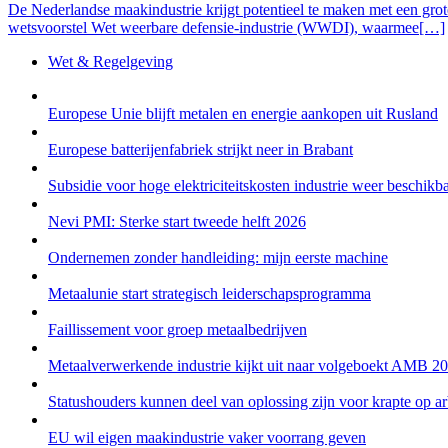
De Nederlandse maakindustrie krijgt potentieel te maken met een grote
wetsvoorstel Wet weerbare defensie-industrie (WWDI), waarmee[…]
Wet & Regelgeving
Europese Unie blijft metalen en energie aankopen uit Rusland
Europese batterijenfabriek strijkt neer in Brabant
Subsidie voor hoge elektriciteitskosten industrie weer beschikb
Nevi PMI: Sterke start tweede helft 2026
Ondernemen zonder handleiding: mijn eerste machine
Metaalunie start strategisch leiderschapsprogramma
Faillissement voor groep metaalbedrijven
Metaalverwerkende industrie kijkt uit naar volgeboekt AMB 2
Statushouders kunnen deel van oplossing zijn voor krapte op a
EU wil eigen maakindustrie vaker voorrang geven