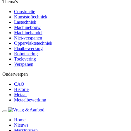
Thema's
Constructie
Kunststoftechniek
Lastechniek
Machinebouw
Machinehandel
Niet-verspanen
Oppervlaktetechniek
Plaatbewerking
Robotisering
Toelevering
Verspanen
Onderwerpen
CAO
Historie
Metaal
Metaalbewerking
Home
Nieuws
Marktprijzen