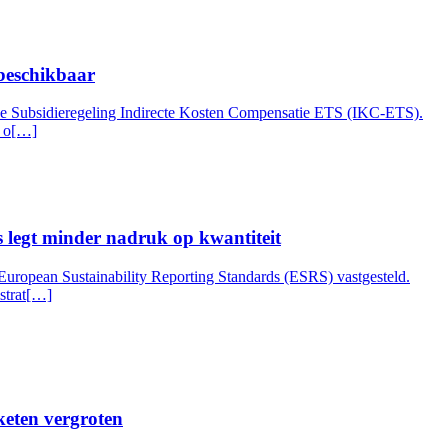
 beschikbaar
de Subsidieregeling Indirecte Kosten Compensatie ETS (IKC-ETS).
n o[…]
 legt minder nadruk op kwantiteit
ropean Sustainability Reporting Standards (ESRS) vastgesteld.
istrat[…]
keten vergroten