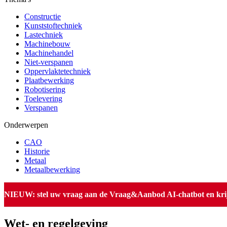
Constructie
Kunststoftechniek
Lastechniek
Machinebouw
Machinehandel
Niet-verspanen
Oppervlaktetechniek
Plaatbewerking
Robotisering
Toelevering
Verspanen
Onderwerpen
CAO
Historie
Metaal
Metaalbewerking
NIEUW: stel uw vraag aan de Vraag&Aanbod AI-chatbot en krijg 
Wet- en regelgeving