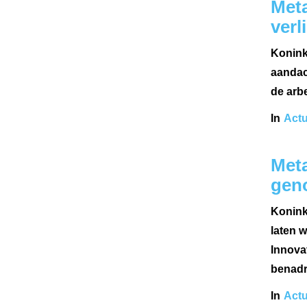
Meta
verl
Konink
aandac
de arbe
In
Actu
Meta
gen
Koninkl
laten 
Innova
benadru
In
Actu