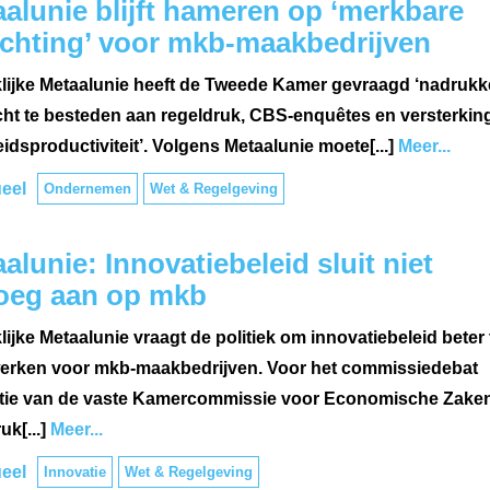
alunie blijft hameren op ‘merkbare
ichting’ voor mkb-maakbedrijven
lijke Metaalunie heeft de Tweede Kamer gevraagd ‘nadrukke
ht te besteden aan regeldruk, CBS-enquêtes en versterkin
idsproductiviteit’. Volgens Metaalunie moete[...]
Meer...
eel
Ondernemen
Wet & Regelgeving
alunie: Innovatiebeleid sluit niet
oeg aan op mkb
ijke Metaalunie vraagt de politiek om innovatiebeleid beter 
werken voor mkb-maakbedrijven. Voor het commissiedebat
tie van de vaste Kamercommissie voor Economische Zake
k[...]
Meer...
eel
Innovatie
Wet & Regelgeving