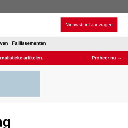
Nieuwsbrief aanvragen
jven
Faillissementen
alistieke artikelen.
Probeer nu →
ng