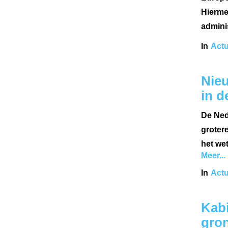
Hierme
adminis
In
Actu
Nieu
in d
De Ned
grotere
het we
Meer...
In
Actu
Kabi
gron