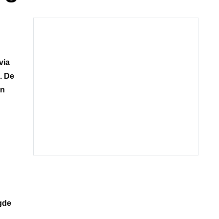
via
. De
an
gde