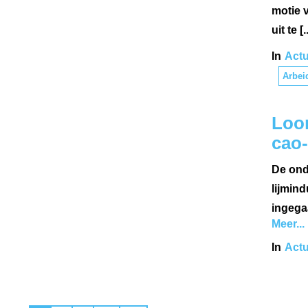
motie 
uit te [..
In
Actu
Arbei
Loon
cao-
De ond
lijmind
ingega
Meer...
In
Actu