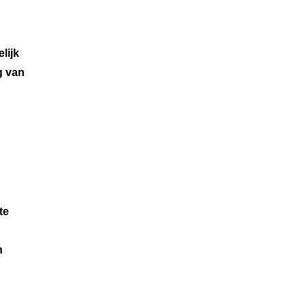
lijk
g van
te
n