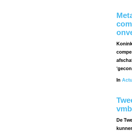
Meta
comp
onv
Koninkl
compen
afscha
‘gecon[
In
Actu
Twee
vmb
De Twe
kunnen