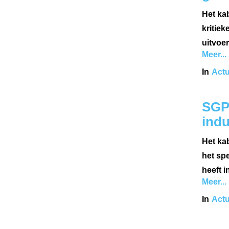
Het kab
kritiek
uitvoer
Meer...
In
Actu
SGP:
indu
Het ka
het spe
heeft 
Meer...
In
Actu