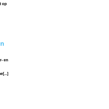
t op
in
r- en
[...]