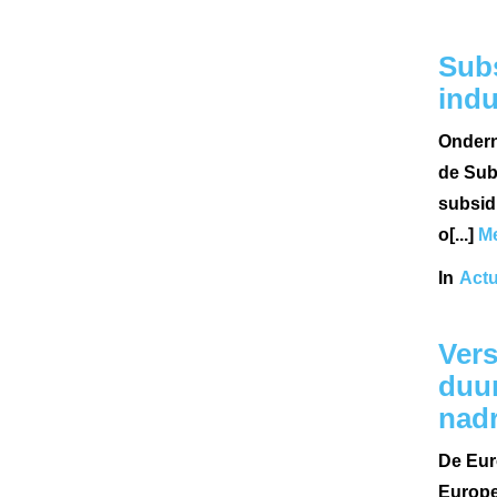
Subs
indu
Ondern
de Sub
subsid
o[...]
Me
In
Actu
Vers
duu
nadr
De Eur
Europe