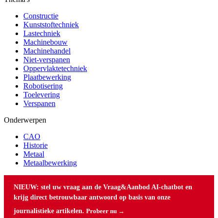
Constructie
Kunststoftechniek
Lastechniek
Machinebouw
Machinehandel
Niet-verspanen
Oppervlaktetechniek
Plaatbewerking
Robotisering
Toelevering
Verspanen
Onderwerpen
CAO
Historie
Metaal
Metaalbewerking
NIEUW: stel uw vraag aan de Vraag&Aanbod AI-chatbot en
krijg direct betrouwbaar antwoord op basis van onze
journalistieke artikelen.
Probeer nu →