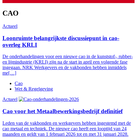
CAO
Actueel
Loonruimte belangrijkste discussiepunt in cao-
overleg KRLI
De onderhandelingen voor een nieuwe cao in de kunststof-, rubber-
en lijmindustrie (KRLI) zijn na de start in april een volgende fase
ingegaan. NRK Werkgevers en de vakbonden hebben inmiddels
me[…]
Cao
Wet & Regelgeving
Actueel
Cao voor het Metaalbewerkingsbedrijf definitief
Leden van de vakbonden en werkgevers hebben ingestemd met de
cao metaal en techniek. De nieuwe cao heeft een looptijd van 24
maanden en geldt van 1 februari 2026 tot en met 31 januari 2028.