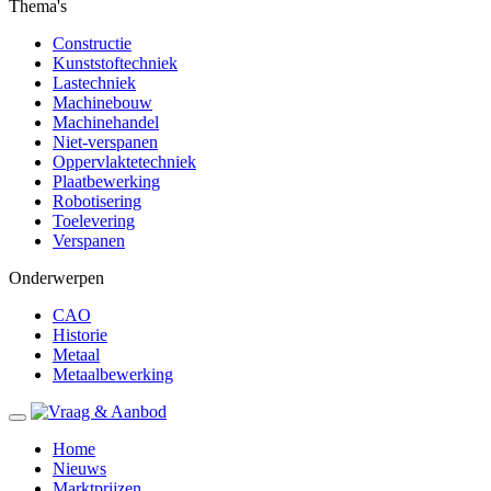
Thema's
Constructie
Kunststoftechniek
Lastechniek
Machinebouw
Machinehandel
Niet-verspanen
Oppervlaktetechniek
Plaatbewerking
Robotisering
Toelevering
Verspanen
Onderwerpen
CAO
Historie
Metaal
Metaalbewerking
Home
Nieuws
Marktprijzen