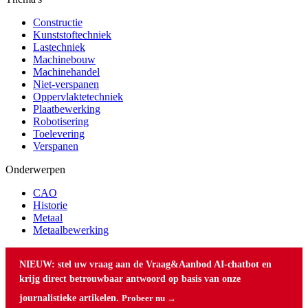
Constructie
Kunststoftechniek
Lastechniek
Machinebouw
Machinehandel
Niet-verspanen
Oppervlaktetechniek
Plaatbewerking
Robotisering
Toelevering
Verspanen
Onderwerpen
CAO
Historie
Metaal
Metaalbewerking
NIEUW: stel uw vraag aan de Vraag&Aanbod AI-chatbot en
krijg direct betrouwbaar antwoord op basis van onze
journalistieke artikelen.
Probeer nu →