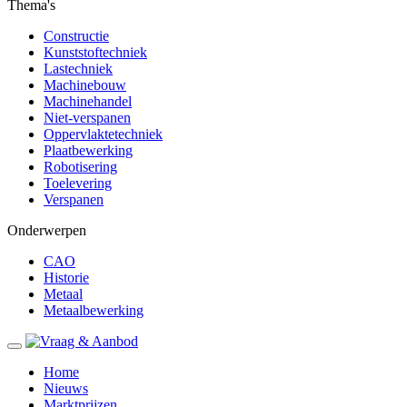
Thema's
Constructie
Kunststoftechniek
Lastechniek
Machinebouw
Machinehandel
Niet-verspanen
Oppervlaktetechniek
Plaatbewerking
Robotisering
Toelevering
Verspanen
Onderwerpen
CAO
Historie
Metaal
Metaalbewerking
Home
Nieuws
Marktprijzen