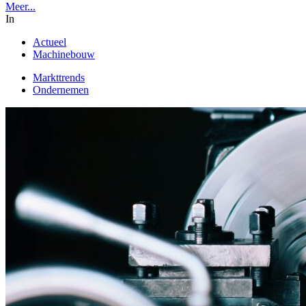
Meer...
In
Actueel
Machinebouw
Markttrends
Ondernemen