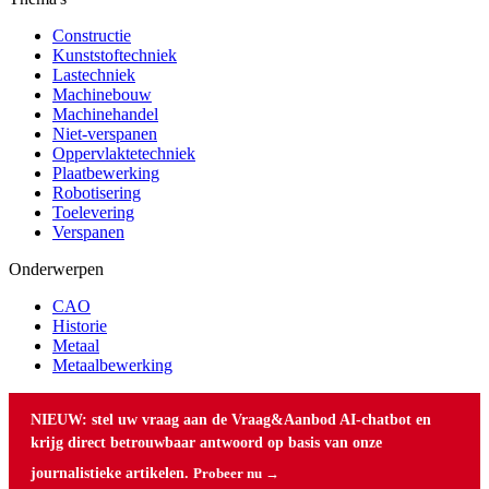
Constructie
Kunststoftechniek
Lastechniek
Machinebouw
Machinehandel
Niet-verspanen
Oppervlaktetechniek
Plaatbewerking
Robotisering
Toelevering
Verspanen
Onderwerpen
CAO
Historie
Metaal
Metaalbewerking
NIEUW: stel uw vraag aan de Vraag&Aanbod AI-chatbot en
krijg direct betrouwbaar antwoord op basis van onze
journalistieke artikelen.
Probeer nu →