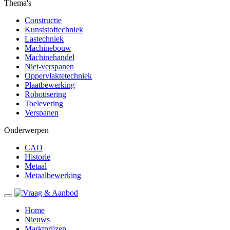
Thema's
Constructie
Kunststoftechniek
Lastechniek
Machinebouw
Machinehandel
Niet-verspanen
Oppervlaktetechniek
Plaatbewerking
Robotisering
Toelevering
Verspanen
Onderwerpen
CAO
Historie
Metaal
Metaalbewerking
Home
Nieuws
Marktprijzen