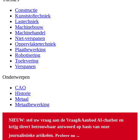
Constructie
Kunststoftechniek
Lastechniek
Machinebouw
Machinehandel
Niet-verspanen
Oppervlaktetechniek
Plaatbewerking
Robotisering
Toelevering
Verspanen
Onderwerpen
CAO
Historie
Metaal
Metaalbewerking
NIEUW: stel uw vraag aan de Vraag&Aanbod AI-chatbot en
krijg direct betrouwbaar antwoord op basis van onze
journalistieke artikelen.
Probeer nu →