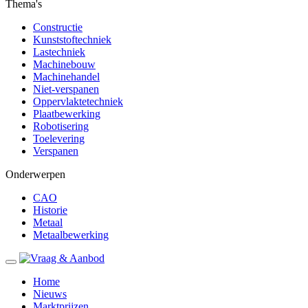
Thema's
Constructie
Kunststoftechniek
Lastechniek
Machinebouw
Machinehandel
Niet-verspanen
Oppervlaktetechniek
Plaatbewerking
Robotisering
Toelevering
Verspanen
Onderwerpen
CAO
Historie
Metaal
Metaalbewerking
Home
Nieuws
Marktprijzen