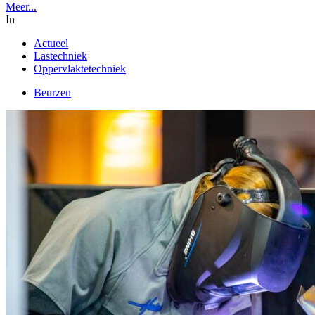
Meer...
In
Actueel
Lastechniek
Oppervlaktetechniek
Beurzen