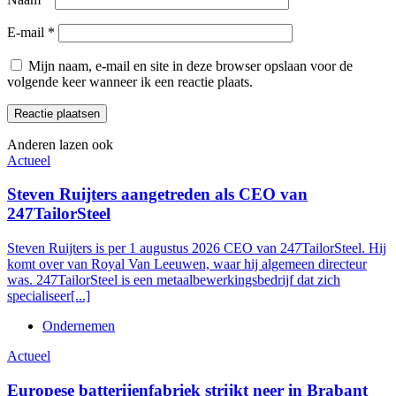
E-mail
*
Mijn naam, e-mail en site in deze browser opslaan voor de
volgende keer wanneer ik een reactie plaats.
Anderen lazen ook
Actueel
Steven Ruijters aangetreden als CEO van
247TailorSteel
Steven Ruijters is per 1 augustus 2026 CEO van 247TailorSteel. Hij
komt over van Royal Van Leeuwen, waar hij algemeen directeur
was. 247TailorSteel is een metaalbewerkingsbedrijf dat zich
specialiseer[...]
Ondernemen
Actueel
Europese batterijenfabriek strijkt neer in Brabant