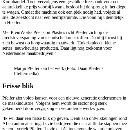
Koophandel. Toen vervolgens een geschikte freesbank voor een
aantrekkelijke prijs voorbij kwam, besloot hij de sprong in het diepe
te wagen. Omdat die machine ook een plek nodig had, volgde al
snel de zoektocht naar een bedrijfsruimte. Die vond hij uiteindelijk
in Heerlen.
Met PfeinWorks Precision Plastics richt Pfeifer zich op de
precisieverspaning van technische kunststoffen. Daarbij focust hij
zich bewust op hoogwaardig maatwerk. ‘Enkelstuks en kleine
series, nauwkeurige producten. Daar ligt nog toekomst voor
Nederlandse maakbedrijven.’
Marijn Pfeifer aan het werk (Foto: Daan Pfeifer /
Pfeifermedia)
Frisse blik
Pfeifer ziet volop kansen voor een nieuwe generatie ondernemers in
de maakindustrie. Volgens hem wordt de sector nog sterk
gekenmerkt door vergrijzing en verouderde werkwijzen.
‘Ik wil daar een frisse blik op geven. Denk aan ontwikkelingen rond
AI en automatisering. Ik zie bedrijven die daar al flinke stappen mee
zetten’, vertelt Pfeifer. ‘Ik zie dat AI toegevoegde waarde oplevert,