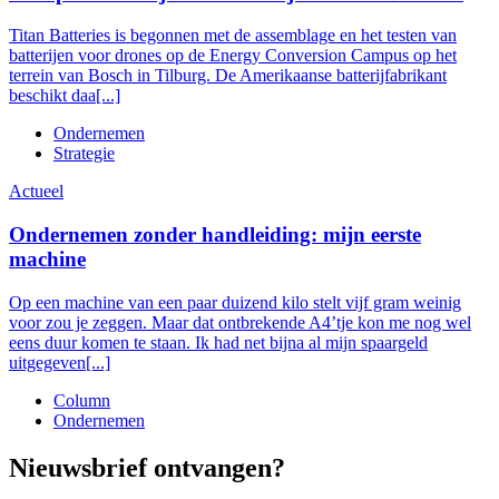
Titan Batteries is begonnen met de assemblage en het testen van
batterijen voor drones op de Energy Conversion Campus op het
terrein van Bosch in Tilburg. De Amerikaanse batterijfabrikant
beschikt daa[...]
Ondernemen
Strategie
Actueel
Ondernemen zonder handleiding: mijn eerste
machine
Op een machine van een paar duizend kilo stelt vijf gram weinig
voor zou je zeggen. Maar dat ontbrekende A4’tje kon me nog wel
eens duur komen te staan. Ik had net bijna al mijn spaargeld
uitgegeven[...]
Column
Ondernemen
Nieuwsbrief ontvangen?