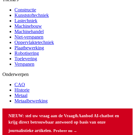
Constructie
Kunststoftechniek
Lastechniek
Machinebouw
Machinehandel
Niet-verspanen
Oppervlaktetechniek
Plaatbewerking
Robotisering
Toelevering
Verspanen
Onderwerpen
CAO
Historie
Metaal
Metaalbewerking
NIEUW: stel uw vraag aan de Vraag&Aanbod AI-chatbot en
krijg direct betrouwbaar antwoord op basis van onze
journalistieke artikelen.
Probeer nu →