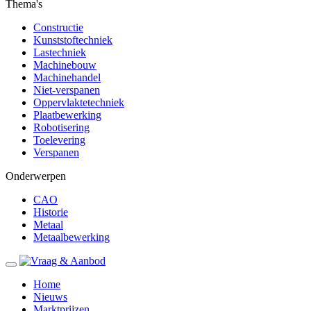
Thema's
Constructie
Kunststoftechniek
Lastechniek
Machinebouw
Machinehandel
Niet-verspanen
Oppervlaktetechniek
Plaatbewerking
Robotisering
Toelevering
Verspanen
Onderwerpen
CAO
Historie
Metaal
Metaalbewerking
Home
Nieuws
Marktprijzen