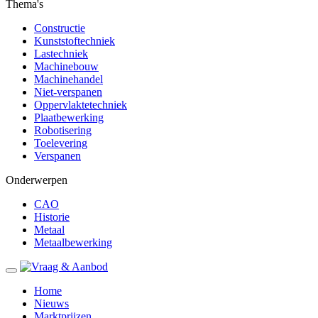
Thema's
Constructie
Kunststoftechniek
Lastechniek
Machinebouw
Machinehandel
Niet-verspanen
Oppervlaktetechniek
Plaatbewerking
Robotisering
Toelevering
Verspanen
Onderwerpen
CAO
Historie
Metaal
Metaalbewerking
Home
Nieuws
Marktprijzen