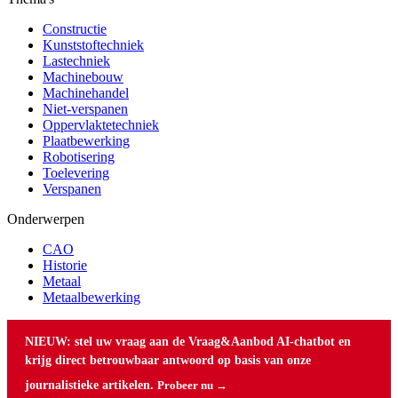
Constructie
Kunststoftechniek
Lastechniek
Machinebouw
Machinehandel
Niet-verspanen
Oppervlaktetechniek
Plaatbewerking
Robotisering
Toelevering
Verspanen
Onderwerpen
CAO
Historie
Metaal
Metaalbewerking
NIEUW: stel uw vraag aan de Vraag&Aanbod AI-chatbot en
krijg direct betrouwbaar antwoord op basis van onze
journalistieke artikelen.
Probeer nu →