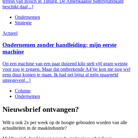
terrein van Bosch in Tilburg. De Amerikaanse batterijfabrikant
beschikt daa[...]
Ondernemen
Strategie
Actueel
Ondernemen zonder handleiding: mijn eerste
machine
Op een machine van een paar duizend kilo stelt vijf gram weinig
voor zou je zeggen. Maar dat ontbrekende A4’tje kon me nog wel
eens duur komen te staan. Ik had net bijna al mijn spaargeld
uitgegeven[...]
Column
Ondernemen
Nieuwsbrief ontvangen?
Wilt u ook 2x per week op de hoogte gehouden worden van alle
actualiteiten in de maakindustrie?