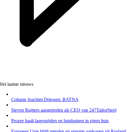
Het laatste nieuws
Column Joachim Driessen: BATNA
Steven Ruijters aangetreden als CEO van 247TailorSteel
Prozee haalt lasersnijden en buisbuigen in eigen huis
Europese Unie blijft metalen en energie aankopen uit Rusland