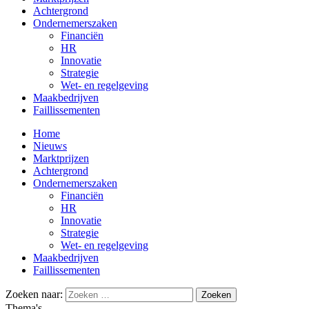
Achtergrond
Ondernemerszaken
Financiën
HR
Innovatie
Strategie
Wet- en regelgeving
Maakbedrijven
Faillissementen
Home
Nieuws
Marktprijzen
Achtergrond
Ondernemerszaken
Financiën
HR
Innovatie
Strategie
Wet- en regelgeving
Maakbedrijven
Faillissementen
Zoeken naar:
Thema's