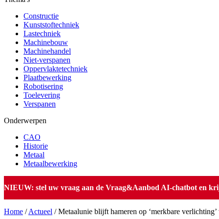
Constructie
Kunststoftechniek
Lastechniek
Machinebouw
Machinehandel
Niet-verspanen
Oppervlaktetechniek
Plaatbewerking
Robotisering
Toelevering
Verspanen
Onderwerpen
CAO
Historie
Metaal
Metaalbewerking
NIEUW: stel uw vraag aan de Vraag&Aanbod AI-chatbot en krijg 
Home
/
Actueel
/
Metaalunie blijft hameren op ‘merkbare verlichtin