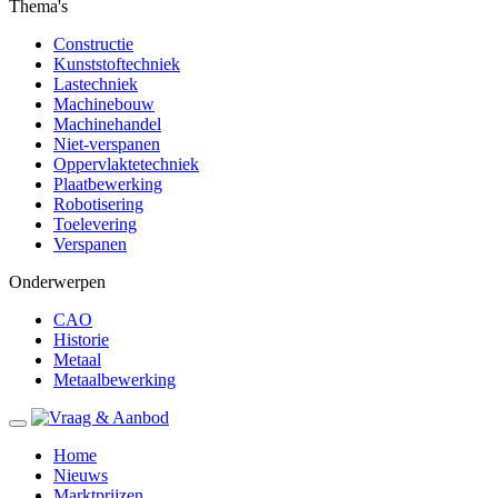
Thema's
Constructie
Kunststoftechniek
Lastechniek
Machinebouw
Machinehandel
Niet-verspanen
Oppervlaktetechniek
Plaatbewerking
Robotisering
Toelevering
Verspanen
Onderwerpen
CAO
Historie
Metaal
Metaalbewerking
Home
Nieuws
Marktprijzen