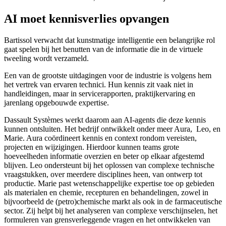
AI moet kennisverlies opvangen
Bartissol verwacht dat kunstmatige intelligentie een belangrijke rol
gaat spelen bij het benutten van de informatie die in de virtuele
tweeling wordt verzameld.
Een van de grootste uitdagingen voor de industrie is volgens hem
het vertrek van ervaren technici. Hun kennis zit vaak niet in
handleidingen, maar in servicerapporten, praktijkervaring en
jarenlang opgebouwde expertise.
Dassault Systèmes werkt daarom aan AI-agents die deze kennis
kunnen ontsluiten. Het bedrijf ontwikkelt onder meer Aura, Leo, en
Marie. Aura coördineert kennis en context rondom vereisten,
projecten en wijzigingen. Hierdoor kunnen teams grote
hoeveelheden informatie overzien en beter op elkaar afgestemd
blijven. Leo ondersteunt bij het oplossen van complexe technische
vraagstukken, over meerdere disciplines heen, van ontwerp tot
productie. Marie past wetenschappelijke expertise toe op gebieden
als materialen en chemie, recepturen en behandelingen, zowel in
bijvoorbeeld de (petro)chemische markt als ook in de farmaceutische
sector. Zij helpt bij het analyseren van complexe verschijnselen, het
formuleren van grensverleggende vragen en het ontwikkelen van