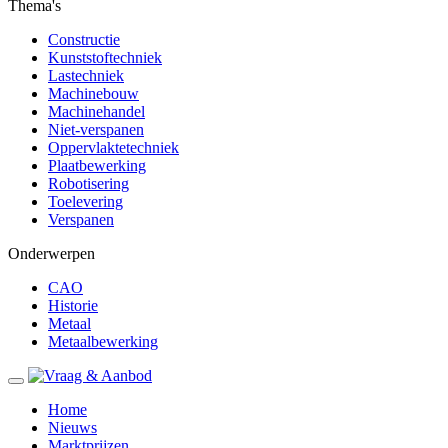
Thema's
Constructie
Kunststoftechniek
Lastechniek
Machinebouw
Machinehandel
Niet-verspanen
Oppervlaktetechniek
Plaatbewerking
Robotisering
Toelevering
Verspanen
Onderwerpen
CAO
Historie
Metaal
Metaalbewerking
Home
Nieuws
Marktprijzen