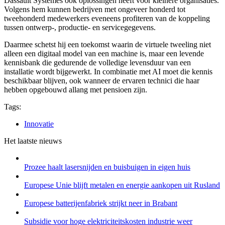
Dassault Systèmes ook oplossingen heeft voor kleinere organisaties.
Volgens hem kunnen bedrijven met ongeveer honderd tot
tweehonderd medewerkers eveneens profiteren van de koppeling
tussen ontwerp-, productie- en servicegegevens.
Daarmee schetst hij een toekomst waarin de virtuele tweeling niet
alleen een digitaal model van een machine is, maar een levende
kennisbank die gedurende de volledige levensduur van een
installatie wordt bijgewerkt. In combinatie met AI moet die kennis
beschikbaar blijven, ook wanneer de ervaren technici die haar
hebben opgebouwd allang met pensioen zijn.
Tags:
Innovatie
Het laatste nieuws
Prozee haalt lasersnijden en buisbuigen in eigen huis
Europese Unie blijft metalen en energie aankopen uit Rusland
Europese batterijenfabriek strijkt neer in Brabant
Subsidie voor hoge elektriciteitskosten industrie weer