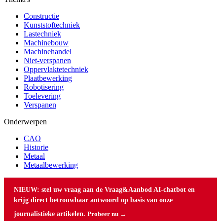
Constructie
Kunststoftechniek
Lastechniek
Machinebouw
Machinehandel
Niet-verspanen
Oppervlaktetechniek
Plaatbewerking
Robotisering
Toelevering
Verspanen
Onderwerpen
CAO
Historie
Metaal
Metaalbewerking
NIEUW: stel uw vraag aan de Vraag&Aanbod AI-chatbot en
krijg direct betrouwbaar antwoord op basis van onze
journalistieke artikelen.
Probeer nu →