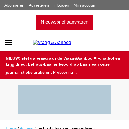
Abonneren
Adverteren
Inloggen
Mijn account
Nieuwsbrief aanvragen
NIEUW: stel uw vraag aan de Vraag&Aanbod AI-chatbot en
krijg direct betrouwbaar antwoord op basis van onze
journalistieke artikelen.
Probeer nu →
Home
/
Actueel
/
Technohubs gaan nieuwe fase in