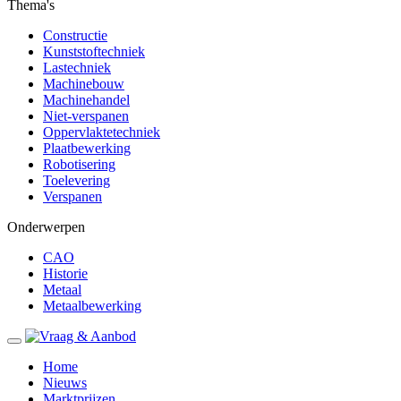
Thema's
Constructie
Kunststoftechniek
Lastechniek
Machinebouw
Machinehandel
Niet-verspanen
Oppervlaktetechniek
Plaatbewerking
Robotisering
Toelevering
Verspanen
Onderwerpen
CAO
Historie
Metaal
Metaalbewerking
Home
Nieuws
Marktprijzen