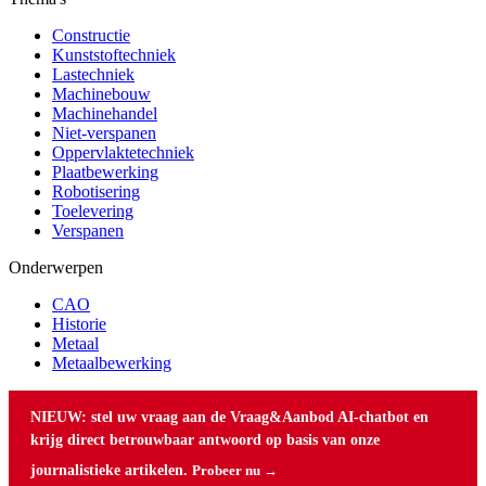
Constructie
Kunststoftechniek
Lastechniek
Machinebouw
Machinehandel
Niet-verspanen
Oppervlaktetechniek
Plaatbewerking
Robotisering
Toelevering
Verspanen
Onderwerpen
CAO
Historie
Metaal
Metaalbewerking
NIEUW: stel uw vraag aan de Vraag&Aanbod AI-chatbot en
krijg direct betrouwbaar antwoord op basis van onze
journalistieke artikelen.
Probeer nu →