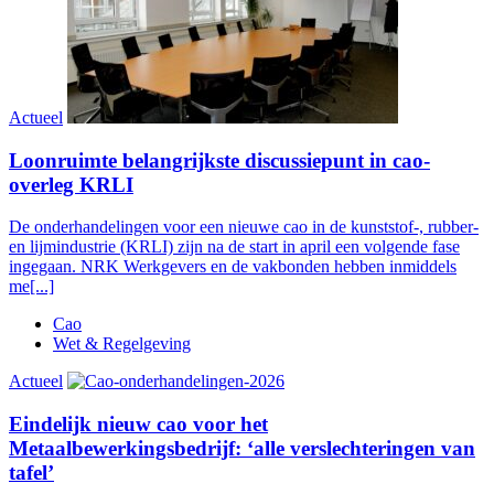
Actueel
Loonruimte belangrijkste discussiepunt in cao-
overleg KRLI
De onderhandelingen voor een nieuwe cao in de kunststof-, rubber-
en lijmindustrie (KRLI) zijn na de start in april een volgende fase
ingegaan. NRK Werkgevers en de vakbonden hebben inmiddels
me[...]
Cao
Wet & Regelgeving
Actueel
Eindelijk nieuw cao voor het
Metaalbewerkingsbedrijf: ‘alle verslechteringen van
tafel’