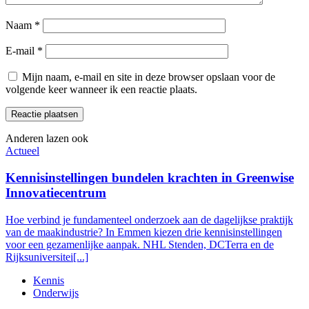
Naam
*
E-mail
*
Mijn naam, e-mail en site in deze browser opslaan voor de
volgende keer wanneer ik een reactie plaats.
Anderen lazen ook
Actueel
Kennisinstellingen bundelen krachten in Greenwise
Innovatiecentrum
Hoe verbind je fundamenteel onderzoek aan de dagelijkse praktijk
van de maakindustrie? In Emmen kiezen drie kennisinstellingen
voor een gezamenlijke aanpak. NHL Stenden, DCTerra en de
Rijksuniversitei[...]
Kennis
Onderwijs