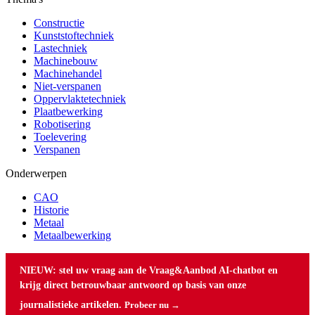
Constructie
Kunststoftechniek
Lastechniek
Machinebouw
Machinehandel
Niet-verspanen
Oppervlaktetechniek
Plaatbewerking
Robotisering
Toelevering
Verspanen
Onderwerpen
CAO
Historie
Metaal
Metaalbewerking
NIEUW: stel uw vraag aan de Vraag&Aanbod AI-chatbot en
krijg direct betrouwbaar antwoord op basis van onze
journalistieke artikelen.
Probeer nu →