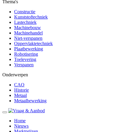
Thema's
Constructie
Kunststoftechniek
Lastechniek
Machinebouw
Machinehandel
Niet-verspanen
Oppervlaktetechniek
Plaatbewerking
Robotisering
Toelevering
Verspanen
Onderwerpen
CAO
Historie
Metaal
Metaalbewerking
Home
Nieuws
Marktprijzen