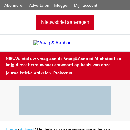
Abonneren
Adverteren
Inloggen
Mijn account
Nieuwsbrief aanvragen
NIEUW: stel uw vraag aan de Vraag&Aanbod AI-chatbot en
krijg direct betrouwbaar antwoord op basis van onze
journalistieke artikelen.
Probeer nu →
Home
/
Actueel
/
Het belang van de visuele inspectie van