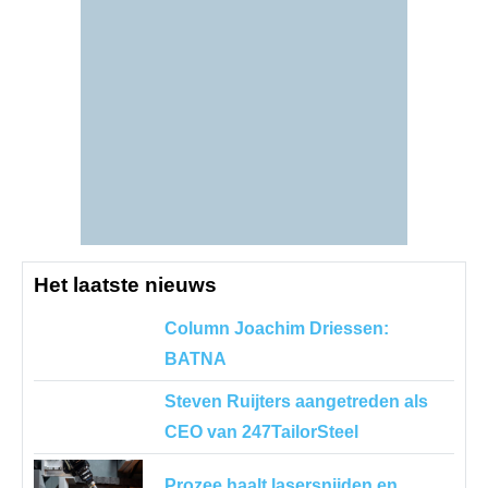
Het laatste nieuws
Column Joachim Driessen:
BATNA
Steven Ruijters aangetreden als
CEO van 247TailorSteel
Prozee haalt lasersnijden en