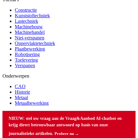
Constructie
Kunststoftechniek
Lastechniek
Machinebouw
Machinehandel
Niet-verspanen
Oppervlaktetechniek
Plaatbewerking
Robotisering
Toelevering
Verspanen
Onderwerpen
CAO
Historie
Metaal
Metaalbewerking
NIEUW: stel uw vraag aan de Vraag&Aanbod AI-chatbot en
krijg direct betrouwbaar antwoord op basis van onze
journalistieke artikelen.
Probeer nu →