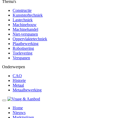
Thema's
Constructie
Kunststoftechniek
Lastechniek
Machinebouw
Machinehandel
Niet-verspanen
Oppervlaktetechniek
Plaatbewerking
Robotisering
Toelevering
Verspanen
Onderwerpen
CAO
Historie
Metaal
Metaalbewerking
Home
Nieuws
Marktprijzen