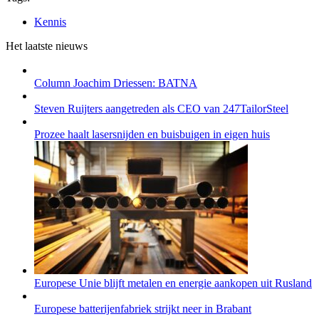
Kennis
Het laatste nieuws
Column Joachim Driessen: BATNA
Steven Ruijters aangetreden als CEO van 247TailorSteel
Prozee haalt lasersnijden en buisbuigen in eigen huis
Europese Unie blijft metalen en energie aankopen uit Rusland
Europese batterijenfabriek strijkt neer in Brabant