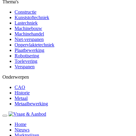
Thema's
Constructie
Kunststoftechniek
Lastechniek
Machinebouw
Machinehandel
Niet-verspanen
Oppervlaktetechniek
Plaatbewerking
Robotisering
Toelevering
Verspanen
Onderwerpen
CAO
Historie
Metaal
Metaalbewerking
Home
Nieuws
Marktprijzen