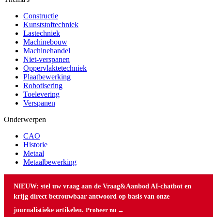
Constructie
Kunststoftechniek
Lastechniek
Machinebouw
Machinehandel
Niet-verspanen
Oppervlaktetechniek
Plaatbewerking
Robotisering
Toelevering
Verspanen
Onderwerpen
CAO
Historie
Metaal
Metaalbewerking
NIEUW: stel uw vraag aan de Vraag&Aanbod AI-chatbot en
krijg direct betrouwbaar antwoord op basis van onze
journalistieke artikelen.
Probeer nu →