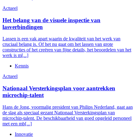
Actueel
Het belang van de visuele inspectie van
lasverbindingen
Lassen is een vak apart waarin de kwaliteit van het werk van
cruciaal belang is. Of het nu gaat om het lassen van grote
constructies of het creëren van fijne details, het beoordelen van het
werk is m[...]
Kennis
Actueel
Nationaal Versterkingsplan voor aantrekken
microchip-talent
Hans de Jong, voormalig president van Philips Nederland, gaat aan
de slag als speciaal gezant Nationaal Versterkingsplan van
microchip-talent. De beschikbaarheid van goed opgeleid personeel
met een mb[...]
Innovatie