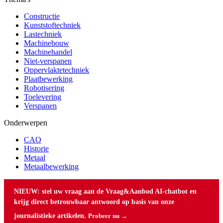
Constructie
Kunststoftechniek
Lastechniek
Machinebouw
Machinehandel
Niet-verspanen
Oppervlaktetechniek
Plaatbewerking
Robotisering
Toelevering
Verspanen
Onderwerpen
CAO
Historie
Metaal
Metaalbewerking
NIEUW: stel uw vraag aan de Vraag&Aanbod AI-chatbot en
krijg direct betrouwbaar antwoord op basis van onze
journalistieke artikelen.
Probeer nu →