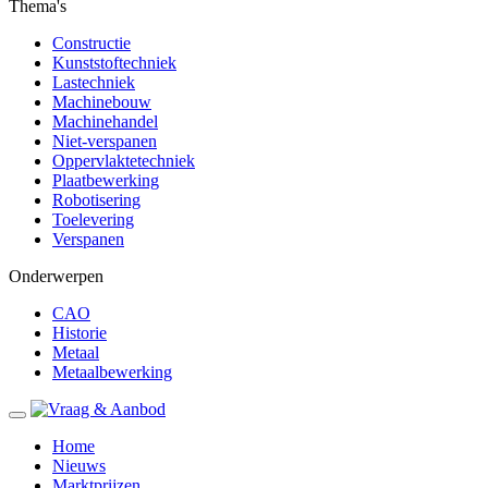
Thema's
Constructie
Kunststoftechniek
Lastechniek
Machinebouw
Machinehandel
Niet-verspanen
Oppervlaktetechniek
Plaatbewerking
Robotisering
Toelevering
Verspanen
Onderwerpen
CAO
Historie
Metaal
Metaalbewerking
Home
Nieuws
Marktprijzen