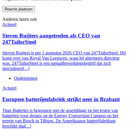
Anderen lazen ook
Actueel
Steven Ruijters aangetreden als CEO van
247TailorSteel
Steven Ruijters is per 1 augustus 2026 CEO van 247TailorSteel. Hij
komt over van Royal Van Leeuwen, waar hij algemeen directeur
was. 247TailorSteel is een metaalbewerkingsbedrijf dat zich
specialiseer[...]
Ondernemen
Actueel
Europese batterijenfabriek strijkt neer in Brabant
Titan Batteries is begonnen met de assemblage en het testen van
batterijen voor drones op de Energy Conversion Campus op het
terrein van Bosch in Tilburg. De Amerikaanse batterijfabrikant
beschikt daa[...]