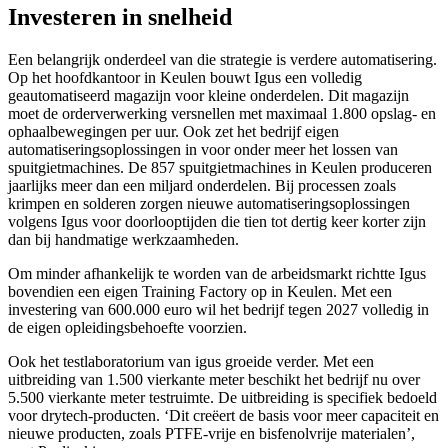
Investeren in snelheid
Een belangrijk onderdeel van die strategie is verdere automatisering.
Op het hoofdkantoor in Keulen bouwt Igus een volledig
geautomatiseerd magazijn voor kleine onderdelen. Dit magazijn
moet de orderverwerking versnellen met maximaal 1.800 opslag- en
ophaalbewegingen per uur. Ook zet het bedrijf eigen
automatiseringsoplossingen in voor onder meer het lossen van
spuitgietmachines. De 857 spuitgietmachines in Keulen produceren
jaarlijks meer dan een miljard onderdelen. Bij processen zoals
krimpen en solderen zorgen nieuwe automatiseringsoplossingen
volgens Igus voor doorlooptijden die tien tot dertig keer korter zijn
dan bij handmatige werkzaamheden.
Om minder afhankelijk te worden van de arbeidsmarkt richtte Igus
bovendien een eigen Training Factory op in Keulen. Met een
investering van 600.000 euro wil het bedrijf tegen 2027 volledig in
de eigen opleidingsbehoefte voorzien.
Ook het testlaboratorium van igus groeide verder. Met een
uitbreiding van 1.500 vierkante meter beschikt het bedrijf nu over
5.500 vierkante meter testruimte. De uitbreiding is specifiek bedoeld
voor drytech-producten. ‘Dit creëert de basis voor meer capaciteit en
nieuwe producten, zoals PTFE-vrije en bisfenolvrije materialen’,