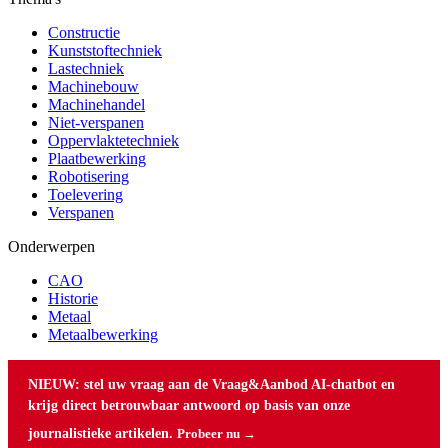
Constructie
Kunststoftechniek
Lastechniek
Machinebouw
Machinehandel
Niet-verspanen
Oppervlaktetechniek
Plaatbewerking
Robotisering
Toelevering
Verspanen
Onderwerpen
CAO
Historie
Metaal
Metaalbewerking
NIEUW: stel uw vraag aan de Vraag&Aanbod AI-chatbot en
krijg direct betrouwbaar antwoord op basis van onze
journalistieke artikelen.
Probeer nu →