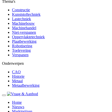
Thema's
Constructie
Kunststoftechniek
Lastechniek
Machinebouw
Machinehandel
Niet-verspanen
Oppervlaktetechniek
Plaatbewerking
Robotisering
Toelevering
Verspanen
Onderwerpen
CAO
Historie
Metaal
Metaalbewerking
Home
Nieuws
Marktprijzen