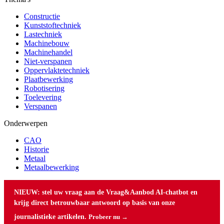
Constructie
Kunststoftechniek
Lastechniek
Machinebouw
Machinehandel
Niet-verspanen
Oppervlaktetechniek
Plaatbewerking
Robotisering
Toelevering
Verspanen
Onderwerpen
CAO
Historie
Metaal
Metaalbewerking
NIEUW: stel uw vraag aan de Vraag&Aanbod AI-chatbot en
krijg direct betrouwbaar antwoord op basis van onze
journalistieke artikelen.
Probeer nu →