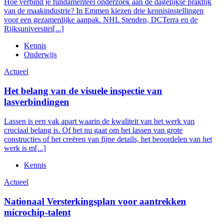
Hoe verbind je fundamenteel onderzoek aan de dagelijkse praktijk
van de maakindustrie? In Emmen kiezen drie kennisinstellingen
voor een gezamenlijke aanpak. NHL Stenden, DCTerra en de
Rijksuniversitei[...]
Kennis
Onderwijs
Actueel
Het belang van de visuele inspectie van
lasverbindingen
Lassen is een vak apart waarin de kwaliteit van het werk van
cruciaal belang is. Of het nu gaat om het lassen van grote
constructies of het creëren van fijne details, het beoordelen van het
werk is m[...]
Kennis
Actueel
Nationaal Versterkingsplan voor aantrekken
microchip-talent