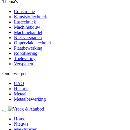
Thema's
Constructie
Kunststoftechniek
Lastechniek
Machinebouw
Machinehandel
Niet-verspanen
Oppervlaktetechniek
Plaatbewerking
Robotisering
Toelevering
Verspanen
Onderwerpen
CAO
Historie
Metaal
Metaalbewerking
Home
Nieuws
Marktprijzen