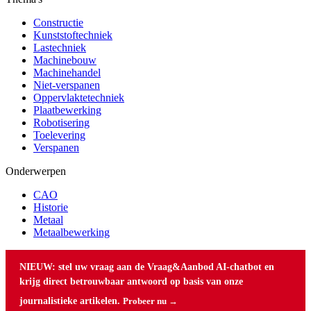
Constructie
Kunststoftechniek
Lastechniek
Machinebouw
Machinehandel
Niet-verspanen
Oppervlaktetechniek
Plaatbewerking
Robotisering
Toelevering
Verspanen
Onderwerpen
CAO
Historie
Metaal
Metaalbewerking
NIEUW: stel uw vraag aan de Vraag&Aanbod AI-chatbot en
krijg direct betrouwbaar antwoord op basis van onze
journalistieke artikelen.
Probeer nu →