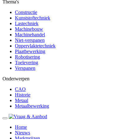
Thema's
Constructie
Kunststoftechniek
Lastechniek
Machinebouw
Machinehandel
Niet-verspanen
Oppervlaktetechniek
Plaatbewerking
Robotisering
Toelevering
Verspanen
Onderwerpen
CAO
Historie
Metaal
Metaalbewerking
Home
Nieuws
Marktprijzen