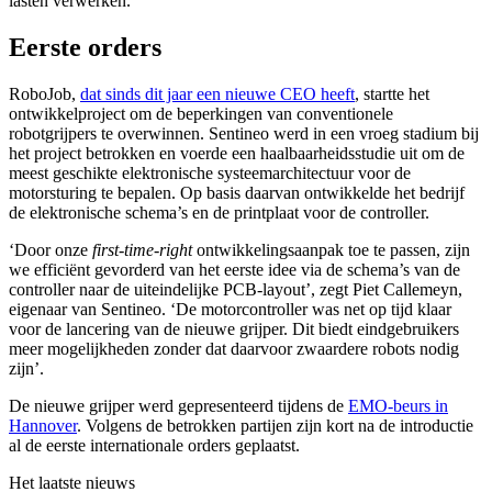
lasten verwerken.
Eerste orders
RoboJob,
dat sinds dit jaar een nieuwe CEO heeft
, startte het
ontwikkelproject om de beperkingen van conventionele
robotgrijpers te overwinnen. Sentineo werd in een vroeg stadium bij
het project betrokken en voerde een haalbaarheidsstudie uit om de
meest geschikte elektronische systeemarchitectuur voor de
motorsturing te bepalen. Op basis daarvan ontwikkelde het bedrijf
de elektronische schema’s en de printplaat voor de controller.
‘Door onze
first-time-right
ontwikkelingsaanpak toe te passen, zijn
we efficiënt gevorderd van het eerste idee via de schema’s van de
controller naar de uiteindelijke PCB-layout’, zegt Piet Callemeyn,
eigenaar van Sentineo. ‘De motorcontroller was net op tijd klaar
voor de lancering van de nieuwe grijper. Dit biedt eindgebruikers
meer mogelijkheden zonder dat daarvoor zwaardere robots nodig
zijn’.
De nieuwe grijper werd gepresenteerd tijdens de
EMO-beurs in
Hannover
. Volgens de betrokken partijen zijn kort na de introductie
al de eerste internationale orders geplaatst.
Het laatste nieuws