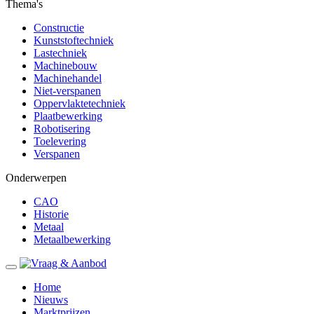
Thema's
Constructie
Kunststoftechniek
Lastechniek
Machinebouw
Machinehandel
Niet-verspanen
Oppervlaktetechniek
Plaatbewerking
Robotisering
Toelevering
Verspanen
Onderwerpen
CAO
Historie
Metaal
Metaalbewerking
Home
Nieuws
Marktprijzen