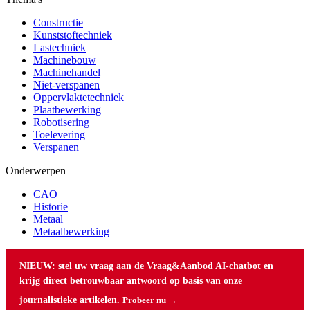
Constructie
Kunststoftechniek
Lastechniek
Machinebouw
Machinehandel
Niet-verspanen
Oppervlaktetechniek
Plaatbewerking
Robotisering
Toelevering
Verspanen
Onderwerpen
CAO
Historie
Metaal
Metaalbewerking
NIEUW: stel uw vraag aan de Vraag&Aanbod AI-chatbot en
krijg direct betrouwbaar antwoord op basis van onze
journalistieke artikelen.
Probeer nu →