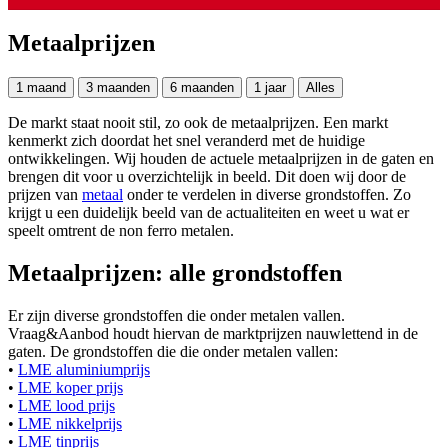
Metaalprijzen
1 maand
3 maanden
6 maanden
1 jaar
Alles
De markt staat nooit stil, zo ook de metaalprijzen. Een markt
kenmerkt zich doordat het snel veranderd met de huidige
ontwikkelingen. Wij houden de actuele metaalprijzen in de gaten en
brengen dit voor u overzichtelijk in beeld. Dit doen wij door de
prijzen van
metaal
onder te verdelen in diverse grondstoffen. Zo
krijgt u een duidelijk beeld van de actualiteiten en weet u wat er
speelt omtrent de non ferro metalen.
Metaalprijzen: alle grondstoffen
Er zijn diverse grondstoffen die onder metalen vallen.
Vraag&Aanbod houdt hiervan de marktprijzen nauwlettend in de
gaten. De grondstoffen die die onder metalen vallen:
•
LME aluminiumprijs
•
LME koper prijs
•
LME lood prijs
•
LME nikkelprijs
•
LME tinprijs