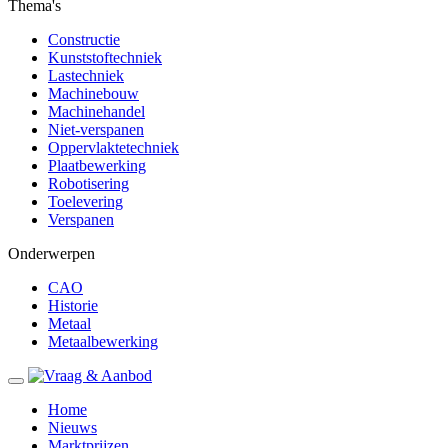
Thema's
Constructie
Kunststoftechniek
Lastechniek
Machinebouw
Machinehandel
Niet-verspanen
Oppervlaktetechniek
Plaatbewerking
Robotisering
Toelevering
Verspanen
Onderwerpen
CAO
Historie
Metaal
Metaalbewerking
Home
Nieuws
Marktprijzen