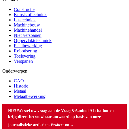
Constructie
Kunststoftechniek
Lastechniek
Machinebouw
Machinehandel
Niet-verspanen
Oppervlaktetechniek
Plaatbewerking
Robotisering
Toelevering
Verspanen
Onderwerpen
CAO
Historie
Metaal
Metaalbewerking
NIEUW: stel uw vraag aan de Vraag&Aanbod AI-chatbot en
krijg direct betrouwbaar antwoord op basis van onze
journalistieke artikelen.
Probeer nu →