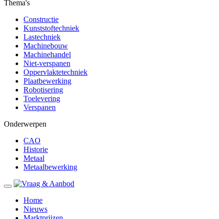
Thema's
Constructie
Kunststoftechniek
Lastechniek
Machinebouw
Machinehandel
Niet-verspanen
Oppervlaktetechniek
Plaatbewerking
Robotisering
Toelevering
Verspanen
Onderwerpen
CAO
Historie
Metaal
Metaalbewerking
Home
Nieuws
Marktprijzen