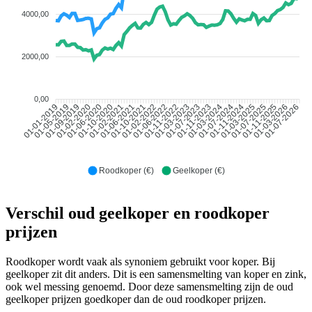
4000,00
2000,00
0,00
01-05-2019
01-09-2019
01-02-2020
01-06-2020
01-10-2020
01-02-2021
01-06-2021
01-10-2021
01-02-2022
01-06-2022
01-11-2022
01-03-2023
01-07-2023
01-11-2023
01-03-2024
01-07-2024
01-11-2024
01-03-2025
01-07-2025
01-11-2025
01-03-2026
01-07-2026
01-01-2019
Roodkoper (€)
Geelkoper (€)
Verschil oud geelkoper en roodkoper
prijzen
Roodkoper wordt vaak als synoniem gebruikt voor koper. Bij
geelkoper zit dit anders. Dit is een samensmelting van koper en zink,
ook wel messing genoemd. Door deze samensmelting zijn de oud
geelkoper prijzen goedkoper dan de oud roodkoper prijzen.