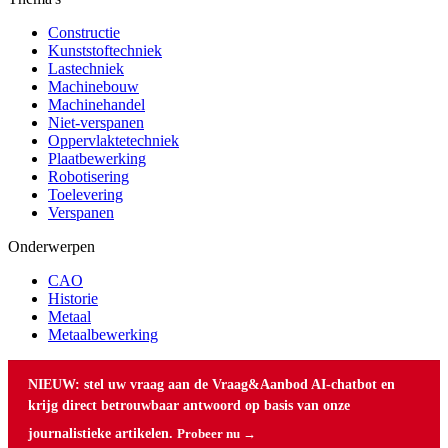
Constructie
Kunststoftechniek
Lastechniek
Machinebouw
Machinehandel
Niet-verspanen
Oppervlaktetechniek
Plaatbewerking
Robotisering
Toelevering
Verspanen
Onderwerpen
CAO
Historie
Metaal
Metaalbewerking
NIEUW: stel uw vraag aan de Vraag&Aanbod AI-chatbot en
krijg direct betrouwbaar antwoord op basis van onze
journalistieke artikelen.
Probeer nu →