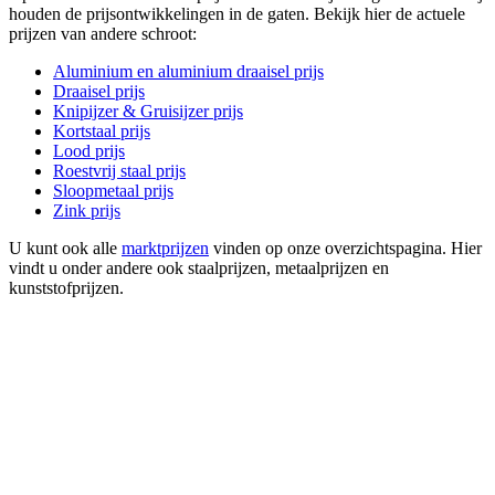
houden de prijsontwikkelingen in de gaten. Bekijk hier de actuele
prijzen van andere schroot:
Aluminium en aluminium draaisel prijs
Draaisel prijs
Knipijzer & Gruisijzer prijs
Kortstaal prijs
Lood prijs
Roestvrij staal prijs
Sloopmetaal prijs
Zink prijs
U kunt ook alle
marktprijzen
vinden op onze overzichtspagina. Hier
vindt u onder andere ook staalprijzen, metaalprijzen en
kunststofprijzen.