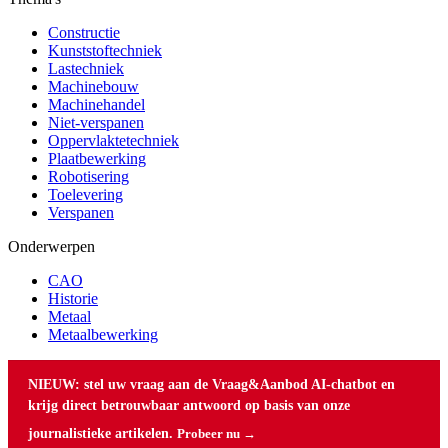
Constructie
Kunststoftechniek
Lastechniek
Machinebouw
Machinehandel
Niet-verspanen
Oppervlaktetechniek
Plaatbewerking
Robotisering
Toelevering
Verspanen
Onderwerpen
CAO
Historie
Metaal
Metaalbewerking
NIEUW: stel uw vraag aan de Vraag&Aanbod AI-chatbot en
krijg direct betrouwbaar antwoord op basis van onze
journalistieke artikelen.
Probeer nu →