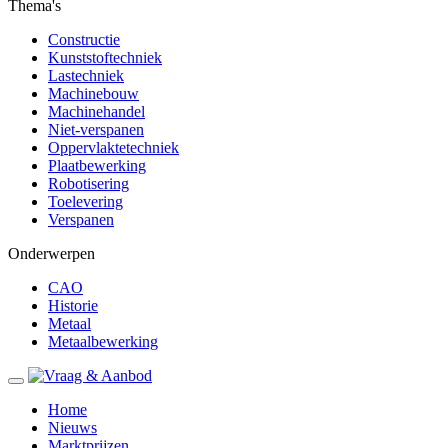
Thema's
Constructie
Kunststoftechniek
Lastechniek
Machinebouw
Machinehandel
Niet-verspanen
Oppervlaktetechniek
Plaatbewerking
Robotisering
Toelevering
Verspanen
Onderwerpen
CAO
Historie
Metaal
Metaalbewerking
Home
Nieuws
Marktprijzen