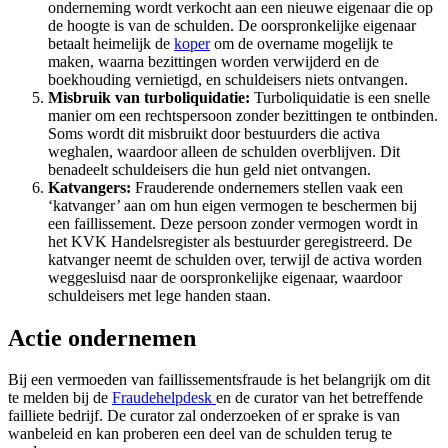
onderneming wordt verkocht aan een nieuwe eigenaar die op
de hoogte is van de schulden. De oorspronkelijke eigenaar
betaalt heimelijk de
koper
om de overname mogelijk te
maken, waarna bezittingen worden verwijderd en de
boekhouding vernietigd, en schuldeisers niets ontvangen.
Misbruik van turboliquidatie:
Turboliquidatie is een snelle
manier om een rechtspersoon zonder bezittingen te ontbinden.
Soms wordt dit misbruikt door bestuurders die activa
weghalen, waardoor alleen de schulden overblijven. Dit
benadeelt schuldeisers die hun geld niet ontvangen.
Katvangers:
Frauderende ondernemers stellen vaak een
‘katvanger’ aan om hun eigen vermogen te beschermen bij
een faillissement. Deze persoon zonder vermogen wordt in
het KVK Handelsregister als bestuurder geregistreerd. De
katvanger neemt de schulden over, terwijl de activa worden
weggesluisd naar de oorspronkelijke eigenaar, waardoor
schuldeisers met lege handen staan.
Actie ondernemen
Bij een vermoeden van faillissementsfraude is het belangrijk om dit
te melden bij de
Fraudehelpdesk
en de curator van het betreffende
failliete bedrijf. De curator zal onderzoeken of er sprake is van
wanbeleid en kan proberen een deel van de schulden terug te