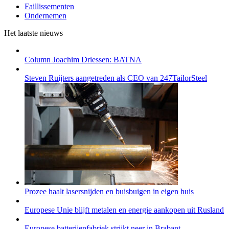
Faillissementen
Ondernemen
Het laatste nieuws
Column Joachim Driessen: BATNA
Steven Ruijters aangetreden als CEO van 247TailorSteel
Prozee haalt lasersnijden en buisbuigen in eigen huis
Europese Unie blijft metalen en energie aankopen uit Rusland
Europese batterijenfabriek strijkt neer in Brabant