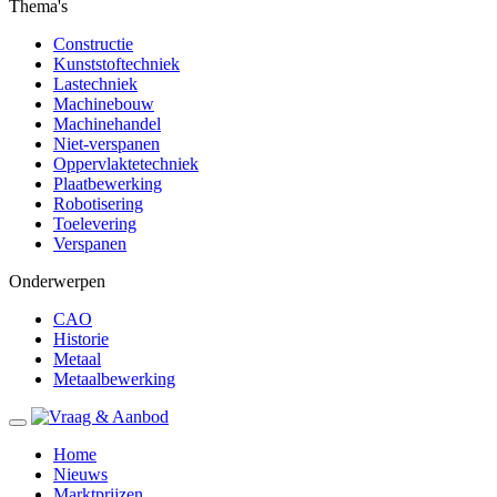
Thema's
Constructie
Kunststoftechniek
Lastechniek
Machinebouw
Machinehandel
Niet-verspanen
Oppervlaktetechniek
Plaatbewerking
Robotisering
Toelevering
Verspanen
Onderwerpen
CAO
Historie
Metaal
Metaalbewerking
Home
Nieuws
Marktprijzen