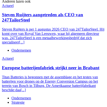
Anderen lazen ook
Actueel
Steven Ruijters aangetreden als CEO van
247TailorSteel
Steven Ruijters is per 1 augustus 2026 CEO van 247TailorSteel. Hij
komt over van Royal Van Leeuwen, waar hij algemeen directeur
was. 247TailorSteel is een metaalbewerkingsbedrijf dat zich
specialiseer[...]
Ondernemen
Actueel
Europese batterijenfabriek strijkt neer in Brabant
Titan Batteries is begonnen met de assemblage en het testen van
batterijen voor drones op de Energy Conversion Campus op het
terrein van Bosch in Tilburg. De Amerikaanse batterijfabrikant
beschikt daa[...]
Ondernemen
Strategie