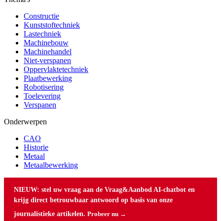
Constructie
Kunststoftechniek
Lastechniek
Machinebouw
Machinehandel
Niet-verspanen
Oppervlaktetechniek
Plaatbewerking
Robotisering
Toelevering
Verspanen
Onderwerpen
CAO
Historie
Metaal
Metaalbewerking
NIEUW: stel uw vraag aan de Vraag&Aanbod AI-chatbot en
krijg direct betrouwbaar antwoord op basis van onze
journalistieke artikelen.
Probeer nu →