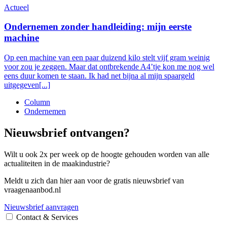
Actueel
Ondernemen zonder handleiding: mijn eerste
machine
Op een machine van een paar duizend kilo stelt vijf gram weinig
voor zou je zeggen. Maar dat ontbrekende A4’tje kon me nog wel
eens duur komen te staan. Ik had net bijna al mijn spaargeld
uitgegeven[...]
Column
Ondernemen
Nieuwsbrief ontvangen?
Wilt u ook 2x per week op de hoogte gehouden worden van alle
actualiteiten in de maakindustrie?
Meldt u zich dan hier aan voor de gratis nieuwsbrief van
vraagenaanbod.nl
Nieuwsbrief aanvragen
Contact & Services