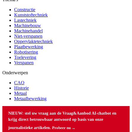
Constructie
Kunststoftechniek
Lastechniek
Machinebouw
Machinehandel
Niet-verspanen
Oppervlaktetechniek
Plaatbewerking
Robotisering
Toelevering
Verspanen
Onderwerpen
CAO
Historie
Metaal
Metaalbewerking
NIEUW: stel uw vraag aan de Vraag&Aanbod AI-chatbot en
krijg direct betrouwbaar antwoord op basis van onze
journalistieke artikelen.
Probeer nu →