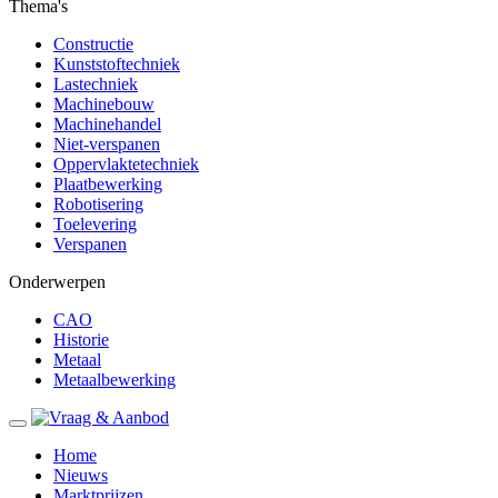
Thema's
Constructie
Kunststoftechniek
Lastechniek
Machinebouw
Machinehandel
Niet-verspanen
Oppervlaktetechniek
Plaatbewerking
Robotisering
Toelevering
Verspanen
Onderwerpen
CAO
Historie
Metaal
Metaalbewerking
Home
Nieuws
Marktprijzen