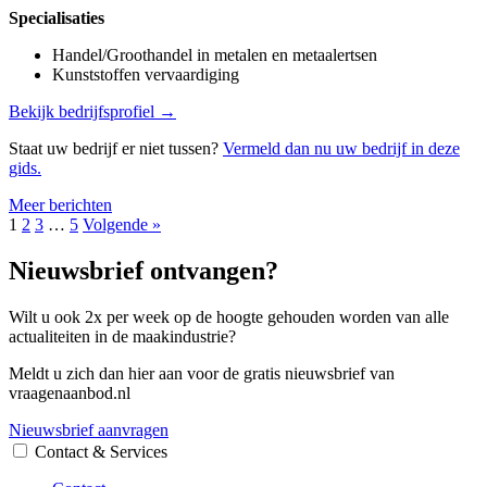
Specialisaties
Handel/Groothandel in metalen en metaalertsen
Kunststoffen vervaardiging
Bekijk bedrijfsprofiel →
Staat uw bedrijf er niet tussen?
Vermeld dan nu uw bedrijf in deze
gids.
Meer berichten
1
2
3
…
5
Volgende »
Nieuwsbrief ontvangen?
Wilt u ook 2x per week op de hoogte gehouden worden van alle
actualiteiten in de maakindustrie?
Meldt u zich dan hier aan voor de gratis nieuwsbrief van
vraagenaanbod.nl
Nieuwsbrief aanvragen
Contact & Services