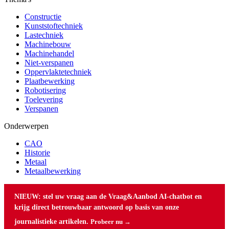
Constructie
Kunststoftechniek
Lastechniek
Machinebouw
Machinehandel
Niet-verspanen
Oppervlaktetechniek
Plaatbewerking
Robotisering
Toelevering
Verspanen
Onderwerpen
CAO
Historie
Metaal
Metaalbewerking
NIEUW: stel uw vraag aan de Vraag&Aanbod AI-chatbot en
krijg direct betrouwbaar antwoord op basis van onze
journalistieke artikelen.
Probeer nu →