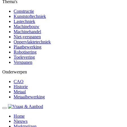
Thema's
Constructie
Kunststoftechniek
Lastechniek
Machinebouw
Machinehandel
Niet-verspanen
Oppervlaktetechniek
Plaatbewerking
Robotisering
Toelevering
Verspanen
Onderwerpen
CAO
Historie
Metaal
Metaalbewerking
Home
Nieuws
Marktprijzen