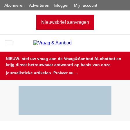
Abonneren
Adverteren
Inloggen
Mijn account
Nieuwsbrief aanvragen
NIEUW: stel uw vraag aan de Vraag&Aanbod AI-chatbot en
krijg direct betrouwbaar antwoord op basis van onze
journalistieke artikelen.
Probeer nu →