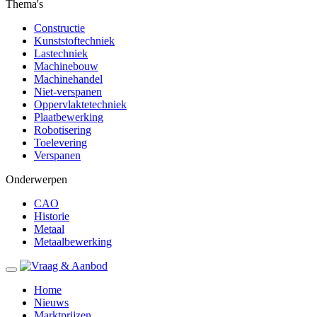
Thema's
Constructie
Kunststoftechniek
Lastechniek
Machinebouw
Machinehandel
Niet-verspanen
Oppervlaktetechniek
Plaatbewerking
Robotisering
Toelevering
Verspanen
Onderwerpen
CAO
Historie
Metaal
Metaalbewerking
Home
Nieuws
Marktprijzen