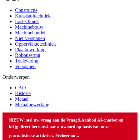
Constructie
Kunststoftechniek
Lastechniek
Machinebouw
Machinehandel
Niet-verspanen
Oppervlaktetechniek
Plaatbewerking
Robotisering
Toelevering
Verspanen
Onderwerpen
CAO
Historie
Metaal
Metaalbewerking
NIEUW: stel uw vraag aan de Vraag&Aanbod AI-chatbot en
krijg direct betrouwbaar antwoord op basis van onze
journalistieke artikelen.
Probeer nu →