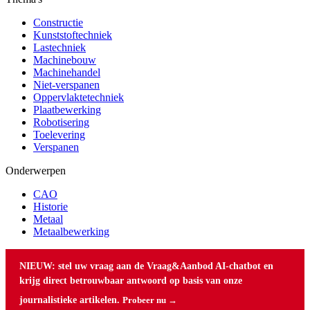
Constructie
Kunststoftechniek
Lastechniek
Machinebouw
Machinehandel
Niet-verspanen
Oppervlaktetechniek
Plaatbewerking
Robotisering
Toelevering
Verspanen
Onderwerpen
CAO
Historie
Metaal
Metaalbewerking
NIEUW: stel uw vraag aan de Vraag&Aanbod AI-chatbot en
krijg direct betrouwbaar antwoord op basis van onze
journalistieke artikelen.
Probeer nu →