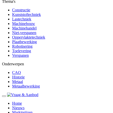
Thema's
Constructie
Kunststoftechniek
Lastechniek
Machinebouw
Machinehandel
Niet-verspanen
Oppervlaktetechniek
Plaatbewerking
Robotisering
Toelevering
Verspanen
Onderwerpen
CAO
Historie
Metaal
Metaalbewerking
Home
Nieuws
Marktprijzen