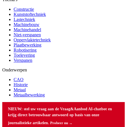
Constructie
Kunststoftechniek
Lastechniek
Machinebouw
Machinehandel
Niet-verspanen
Oppervlaktetechniek
Plaatbewerking
Robotisering
Toelevering
Verspanen
Onderwerpen
CAO
Historie
Metaal
Metaalbewerking
NIEUW: stel uw vraag aan de Vraag&Aanbod AI-chatbot en
krijg direct betrouwbaar antwoord op basis van onze
journalistieke artikelen.
Probeer nu →