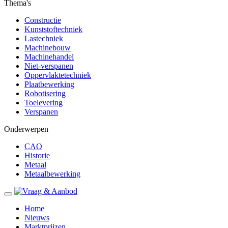
Thema's
Constructie
Kunststoftechniek
Lastechniek
Machinebouw
Machinehandel
Niet-verspanen
Oppervlaktetechniek
Plaatbewerking
Robotisering
Toelevering
Verspanen
Onderwerpen
CAO
Historie
Metaal
Metaalbewerking
Home
Nieuws
Marktprijzen