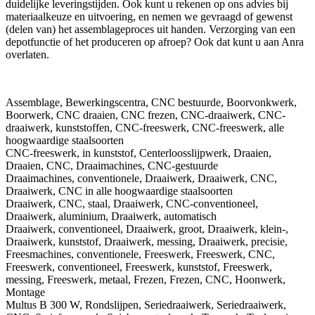
duidelijke leveringstijden. Ook kunt u rekenen op ons advies bij
materiaalkeuze en uitvoering, en nemen we gevraagd of gewenst
(delen van) het assemblageproces uit handen. Verzorging van een
depotfunctie of het produceren op afroep? Ook dat kunt u aan Anra
overlaten.
Assemblage, Bewerkingscentra, CNC bestuurde, Boorvonkwerk,
Boorwerk, CNC draaien, CNC frezen, CNC-draaiwerk, CNC-
draaiwerk, kunststoffen, CNC-freeswerk, CNC-freeswerk, alle
hoogwaardige staalsoorten
CNC-freeswerk, in kunststof, Centerloosslijpwerk, Draaien,
Draaien, CNC, Draaimachines, CNC-gestuurde
Draaimachines, conventionele, Draaiwerk, Draaiwerk, CNC,
Draaiwerk, CNC in alle hoogwaardige staalsoorten
Draaiwerk, CNC, staal, Draaiwerk, CNC-conventioneel,
Draaiwerk, aluminium, Draaiwerk, automatisch
Draaiwerk, conventioneel, Draaiwerk, groot, Draaiwerk, klein-,
Draaiwerk, kunststof, Draaiwerk, messing, Draaiwerk, precisie,
Freesmachines, conventionele, Freeswerk, Freeswerk, CNC,
Freeswerk, conventioneel, Freeswerk, kunststof, Freeswerk,
messing, Freeswerk, metaal, Frezen, Frezen, CNC, Hoonwerk,
Montage
Multus B 300 W, Rondslijpen, Seriedraaiwerk, Seriedraaiwerk,