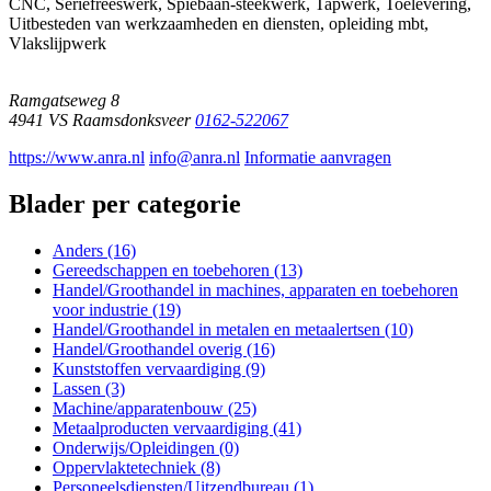
CNC, Seriefreeswerk, Spiebaan-steekwerk, Tapwerk, Toelevering,
Uitbesteden van werkzaamheden en diensten, opleiding mbt,
Vlakslijpwerk
Ramgatseweg 8
4941 VS
Raamsdonksveer
0162-522067
https://www.anra.nl
info@anra.nl
Informatie aanvragen
Blader per categorie
Anders (16)
Gereedschappen en toebehoren (13)
Handel/Groothandel in machines, apparaten en toebehoren
voor industrie (19)
Handel/Groothandel in metalen en metaalertsen (10)
Handel/Groothandel overig (16)
Kunststoffen vervaardiging (9)
Lassen (3)
Machine/apparatenbouw (25)
Metaalproducten vervaardiging (41)
Onderwijs/Opleidingen (0)
Oppervlaktetechniek (8)
Personeelsdiensten/Uitzendbureau (1)