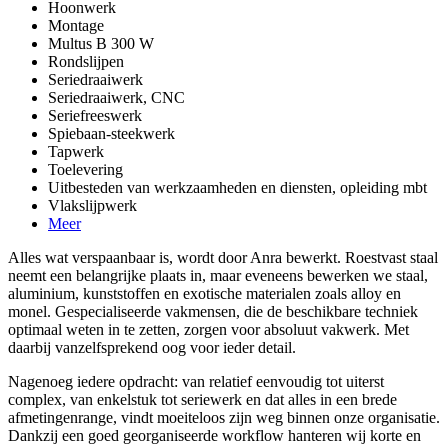
Hoonwerk
Montage
Multus B 300 W
Rondslijpen
Seriedraaiwerk
Seriedraaiwerk, CNC
Seriefreeswerk
Spiebaan-steekwerk
Tapwerk
Toelevering
Uitbesteden van werkzaamheden en diensten, opleiding mbt
Vlakslijpwerk
Meer
Alles wat verspaanbaar is, wordt door Anra bewerkt. Roestvast staal
neemt een belangrijke plaats in, maar eveneens bewerken we staal,
aluminium, kunststoffen en exotische materialen zoals alloy en
monel. Gespecialiseerde vakmensen, die de beschikbare techniek
optimaal weten in te zetten, zorgen voor absoluut vakwerk. Met
daarbij vanzelfsprekend oog voor ieder detail.
Nagenoeg iedere opdracht: van relatief eenvoudig tot uiterst
complex, van enkelstuk tot seriewerk en dat alles in een brede
afmetingenrange, vindt moeiteloos zijn weg binnen onze organisatie.
Dankzij een goed georganiseerde workflow hanteren wij korte en