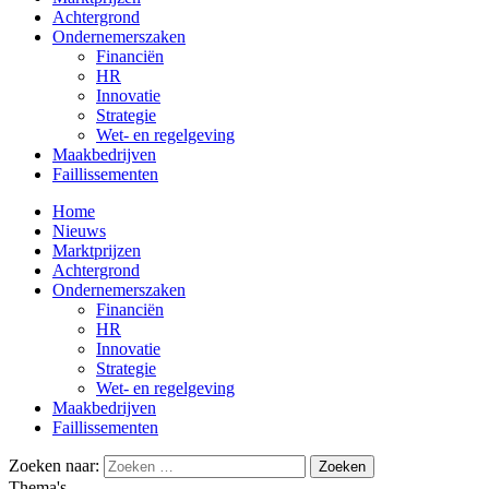
Achtergrond
Ondernemerszaken
Financiën
HR
Innovatie
Strategie
Wet- en regelgeving
Maakbedrijven
Faillissementen
Home
Nieuws
Marktprijzen
Achtergrond
Ondernemerszaken
Financiën
HR
Innovatie
Strategie
Wet- en regelgeving
Maakbedrijven
Faillissementen
Zoeken naar:
Thema's