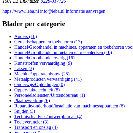
1601 EZ
Enkhuizen
0228-317726
https://www.leba.nl
info@leba.nl
Informatie aanvragen
Blader per categorie
Anders (16)
Gereedschappen en toebehoren (13)
Handel/Groothandel in machines, apparaten en toebehoren voor 
Handel/Groothandel in metalen en metaalertsen (10)
Handel/Groothandel overig (16)
Kunststoffen vervaardiging (9)
Lassen (3)
Machine/apparatenbouw (25)
Metaalproducten vervaardiging (41)
Onderwijs/Opleidingen (0)
Oppervlaktetechniek (8)
Personeelsdiensten/Uitzendbureau (1)
Plaatbewerking (6)
Reparatie/onderhoud/installatie van machines/apparaten (6)
Snijden (3)
Technisch advies/ontwerpbureau (4)
Toeleverancier (3)
Transport en opslag (4)
Verspanen (2)