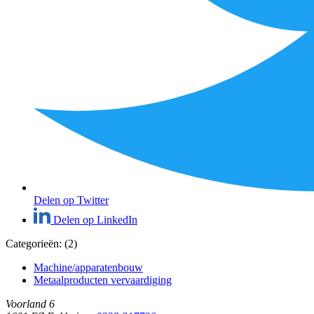
Delen op Twitter
Delen op LinkedIn
Categorieën: (2)
Machine/apparatenbouw
Metaalproducten vervaardiging
Voorland 6