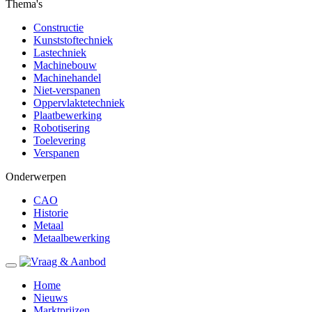
Thema's
Constructie
Kunststoftechniek
Lastechniek
Machinebouw
Machinehandel
Niet-verspanen
Oppervlaktetechniek
Plaatbewerking
Robotisering
Toelevering
Verspanen
Onderwerpen
CAO
Historie
Metaal
Metaalbewerking
Home
Nieuws
Marktprijzen