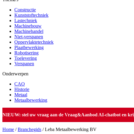
Constructie
Kunststoftechniek
Lastechniek
Machinebouw
Machinehandel
Niet-verspanen
Oppervlaktetechniek
Plaatbewerking
Robotisering
Toelevering
Verspanen
Onderwerpen
CAO
Historie
Metaal
Metaalbewerking
NIEUW: stel uw vraag aan de Vraag&Aanbod AI-chatbot en krijg 
Home
/
Branchegids
/
Leba Metaalbewerking BV