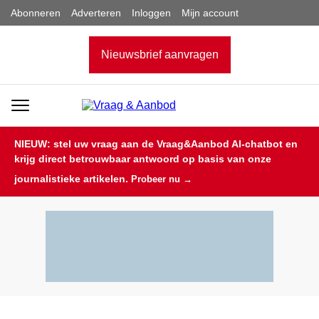
Abonneren
Adverteren
Inloggen
Mijn account
Nieuwsbrief aanvragen
NIEUW: stel uw vraag aan de Vraag&Aanbod AI-chatbot en
krijg direct betrouwbaar antwoord op basis van onze
journalistieke artikelen.
Probeer nu →