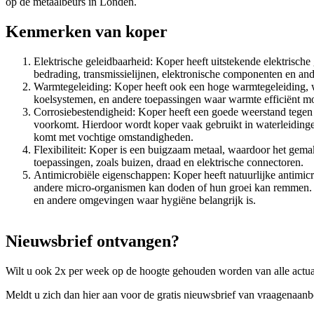
op de metaalbeurs in Londen.
Kenmerken van koper
Elektrische geleidbaarheid: Koper heeft uitstekende elektrische 
bedrading, transmissielijnen, elektronische componenten en ande
Warmtegeleiding: Koper heeft ook een hoge warmtegeleiding, w
koelsystemen, en andere toepassingen waar warmte efficiënt 
Corrosiebestendigheid: Koper heeft een goede weerstand tegen
voorkomt. Hierdoor wordt koper vaak gebruikt in waterleidinge
komt met vochtige omstandigheden.
Flexibiliteit: Koper is een buigzaam metaal, waardoor het gem
toepassingen, zoals buizen, draad en elektrische connectoren.
Antimicrobiële eigenschappen: Koper heeft natuurlijke antimicr
andere micro-organismen kan doden of hun groei kan remmen. 
en andere omgevingen waar hygiëne belangrijk is.
Nieuwsbrief ontvangen?
Wilt u ook 2x per week op de hoogte gehouden worden van alle actual
Meldt u zich dan hier aan voor de gratis nieuwsbrief van vraagenaanb