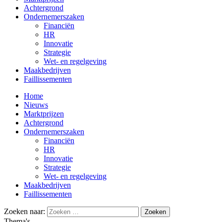
Achtergrond
Ondernemerszaken
Financiën
HR
Innovatie
Strategie
Wet- en regelgeving
Maakbedrijven
Faillissementen
Home
Nieuws
Marktprijzen
Achtergrond
Ondernemerszaken
Financiën
HR
Innovatie
Strategie
Wet- en regelgeving
Maakbedrijven
Faillissementen
Zoeken naar:
Thema's