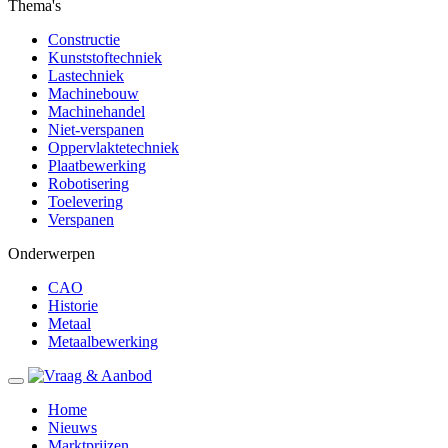
Thema's
Constructie
Kunststoftechniek
Lastechniek
Machinebouw
Machinehandel
Niet-verspanen
Oppervlaktetechniek
Plaatbewerking
Robotisering
Toelevering
Verspanen
Onderwerpen
CAO
Historie
Metaal
Metaalbewerking
Home
Nieuws
Marktprijzen