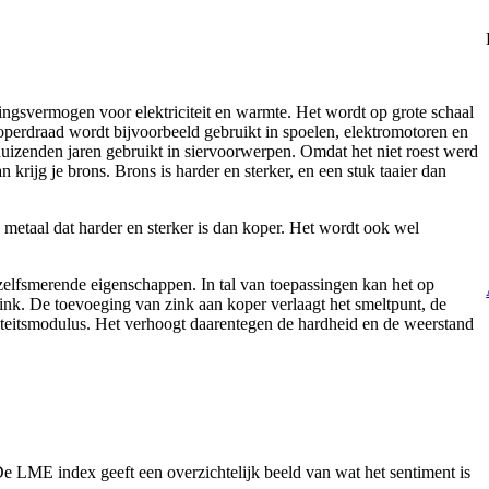
ingsvermogen voor elektriciteit en warmte. Het wordt op grote schaal
Koperdraad wordt bijvoorbeeld gebruikt in spoelen, elektromotoren en
duizenden jaren gebruikt in siervoorwerpen. Omdat het niet roest werd
 krijg je brons. Brons is harder en sterker, en een stuk taaier dan
g metaal dat harder en sterker is dan koper. Het wordt ook wel
elfsmerende eigenschappen. In tal van toepassingen kan het op
ink. De toevoeging van zink aan koper verlaagt het smeltpunt, de
citeitsmodulus. Het verhoogt daarentegen de hardheid en de weerstand
 LME index geeft een overzichtelijk beeld van wat het sentiment is