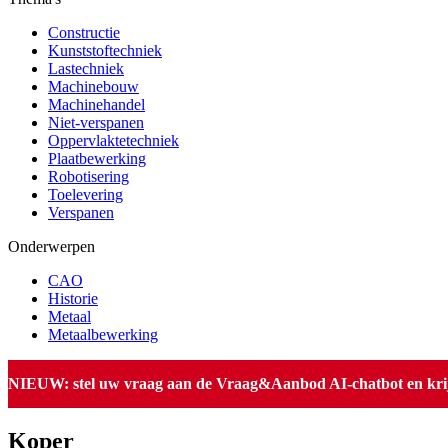
Constructie
Kunststoftechniek
Lastechniek
Machinebouw
Machinehandel
Niet-verspanen
Oppervlaktetechniek
Plaatbewerking
Robotisering
Toelevering
Verspanen
Onderwerpen
CAO
Historie
Metaal
Metaalbewerking
NIEUW: stel uw vraag aan de Vraag&Aanbod AI-chatbot en krijg 
Koper