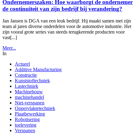
Ondernemerszaken: Hoe waarborgt de ondernemer
de continuïteit van zijn bedrijf bij verandering?
Jan Jansen is DGA van een leuk bedrijf. Hij maakt samen met zijn
team al jaren diverse onderdelen voor de automotive industrie. Het
zijn vooral grote series van steeds terugkerende producten voor
vast[...]
Meer...
In
Actueel
Additive Manufacturing
Constructie
Kunststoftechniek
Lastechniek
Machinebouw
machinehandel
Niet-verspanen
Oppervlaktetechniek
Plaatbewerking
Robotisering
toelevering
Verspanen