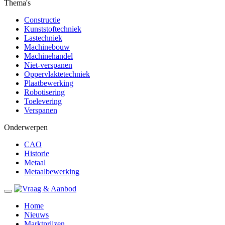
Thema's
Constructie
Kunststoftechniek
Lastechniek
Machinebouw
Machinehandel
Niet-verspanen
Oppervlaktetechniek
Plaatbewerking
Robotisering
Toelevering
Verspanen
Onderwerpen
CAO
Historie
Metaal
Metaalbewerking
Home
Nieuws
Marktprijzen