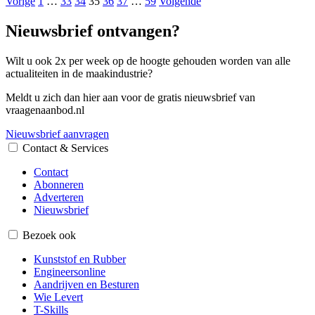
Vorige
1
…
33
34
35
36
37
…
59
Volgende
Nieuwsbrief ontvangen?
Wilt u ook 2x per week op de hoogte gehouden worden van alle
actualiteiten in de maakindustrie?
Meldt u zich dan hier aan voor de gratis nieuwsbrief van
vraagenaanbod.nl
Nieuwsbrief aanvragen
Contact & Services
Contact
Abonneren
Adverteren
Nieuwsbrief
Bezoek ook
Kunststof en Rubber
Engineersonline
Aandrijven en Besturen
Wie Levert
T-Skills