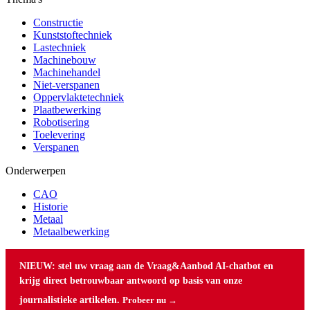
Constructie
Kunststoftechniek
Lastechniek
Machinebouw
Machinehandel
Niet-verspanen
Oppervlaktetechniek
Plaatbewerking
Robotisering
Toelevering
Verspanen
Onderwerpen
CAO
Historie
Metaal
Metaalbewerking
NIEUW: stel uw vraag aan de Vraag&Aanbod AI-chatbot en
krijg direct betrouwbaar antwoord op basis van onze
journalistieke artikelen.
Probeer nu →