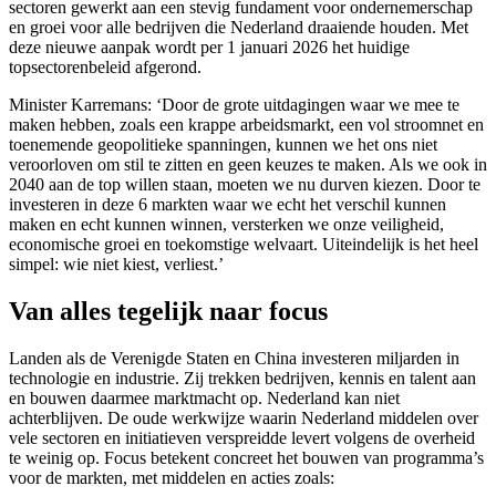
sectoren gewerkt aan een stevig fundament voor ondernemerschap
en groei voor alle bedrijven die Nederland draaiende houden. Met
deze nieuwe aanpak wordt per 1 januari 2026 het huidige
topsectorenbeleid afgerond.
Minister Karremans: ‘Door de grote uitdagingen waar we mee te
maken hebben, zoals een krappe arbeidsmarkt, een vol stroomnet en
toenemende geopolitieke spanningen, kunnen we het ons niet
veroorloven om stil te zitten en geen keuzes te maken. Als we ook in
2040 aan de top willen staan, moeten we nu durven kiezen. Door te
investeren in deze 6 markten waar we echt het verschil kunnen
maken en echt kunnen winnen, versterken we onze veiligheid,
economische groei en toekomstige welvaart. Uiteindelijk is het heel
simpel: wie niet kiest, verliest.’
Van alles tegelijk naar focus
Landen als de Verenigde Staten en China investeren miljarden in
technologie en industrie. Zij trekken bedrijven, kennis en talent aan
en bouwen daarmee marktmacht op. Nederland kan niet
achterblijven. De oude werkwijze waarin Nederland middelen over
vele sectoren en initiatieven verspreidde levert volgens de overheid
te weinig op. Focus betekent concreet het bouwen van programma’s
voor de markten, met middelen en acties zoals: