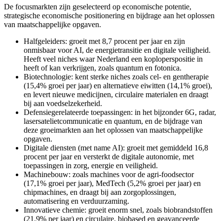
De focusmarkten zijn geselecteerd op economische potentie,
strategische economische positionering en bijdrage aan het oplossen
van maatschappelijke opgaven.
Halfgeleiders: groeit met 8,7 procent per jaar en zijn
onmisbaar voor AI, de energietransitie en digitale veiligheid.
Heeft veel niches waar Nederland een koploperspositie in
heeft of kan verkrijgen, zoals quantum en fotonica.
Biotechnologie: kent sterke niches zoals cel- en gentherapie
(15,4% groei per jaar) en alternatieve eiwitten (14,1% groei),
en levert nieuwe medicijnen, circulaire materialen en draagt
bij aan voedselzekerheid.
Defensiegerelateerde toepassingen: in het bijzonder 6G, radar,
lasersatelietcommunicatie en quantum, en de bijdrage van
deze groeimarkten aan het oplossen van maatschappelijke
opgaven.
Digitale diensten (met name AI): groeit met gemiddeld 16,8
procent per jaar en versterkt de digitale autonomie, met
toepassingen in zorg, energie en veiligheid.
Machinebouw: zoals machines voor de agri-foodsector
(17,1% groei per jaar), MedTech (5,2% groei per jaar) en
chipmachines, en draagt bij aan zorgoplossingen,
automatisering en verduurzaming.
Innovatieve chemie: groeit enorm snel, zoals biobrandstoffen
(21,9% per jaar) en circulaire, biobased en geavanceerde