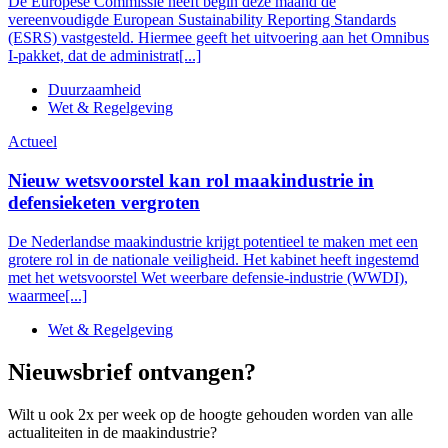
De Europese Commissie heeft begin deze maand de
vereenvoudigde European Sustainability Reporting Standards
(ESRS) vastgesteld. Hiermee geeft het uitvoering aan het Omnibus
I-pakket, dat de administrat[...]
Duurzaamheid
Wet & Regelgeving
Actueel
Nieuw wetsvoorstel kan rol maakindustrie in
defensieketen vergroten
De Nederlandse maakindustrie krijgt potentieel te maken met een
grotere rol in de nationale veiligheid. Het kabinet heeft ingestemd
met het wetsvoorstel Wet weerbare defensie-industrie (WWDI),
waarmee[...]
Wet & Regelgeving
Nieuwsbrief ontvangen?
Wilt u ook 2x per week op de hoogte gehouden worden van alle
actualiteiten in de maakindustrie?