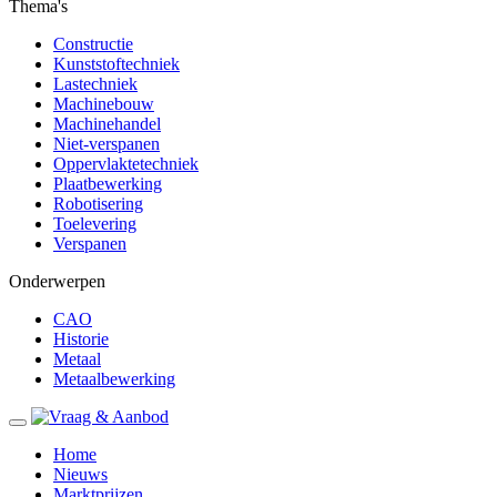
Thema's
Constructie
Kunststoftechniek
Lastechniek
Machinebouw
Machinehandel
Niet-verspanen
Oppervlaktetechniek
Plaatbewerking
Robotisering
Toelevering
Verspanen
Onderwerpen
CAO
Historie
Metaal
Metaalbewerking
Home
Nieuws
Marktprijzen