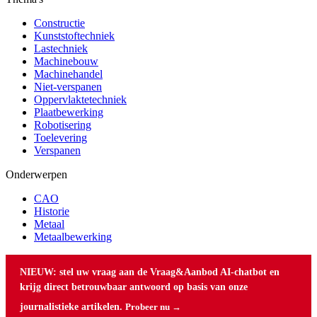
Constructie
Kunststoftechniek
Lastechniek
Machinebouw
Machinehandel
Niet-verspanen
Oppervlaktetechniek
Plaatbewerking
Robotisering
Toelevering
Verspanen
Onderwerpen
CAO
Historie
Metaal
Metaalbewerking
NIEUW: stel uw vraag aan de Vraag&Aanbod AI-chatbot en
krijg direct betrouwbaar antwoord op basis van onze
journalistieke artikelen.
Probeer nu →