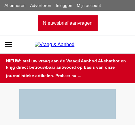
Abonneren
Adverteren
Inloggen
Mijn account
Nieuwsbrief aanvragen
NIEUW: stel uw vraag aan de Vraag&Aanbod AI-chatbot en
krijg direct betrouwbaar antwoord op basis van onze
journalistieke artikelen.
Probeer nu →