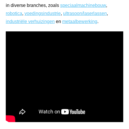
in diverse branches, zoals
speciaalmachinebouw
,
robotica
,
voedingsindustrie
,
ultrasoon/laserlassen
,
industriële verhuizingen
en
metaalbewerking
.