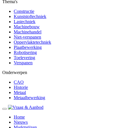
Thema's
Constructie
Kunststoftechniek
Lastechniek
Machinebouw
Machinehandel
Niet-verspanen
Oppervlaktetechniek
Plaatbewerking
Robotisering
Toelevering
Verspanen
Onderwerpen
CAO
Historie
Metaal
Metaalbewerking
Home
Nieuws
Marktprijzen