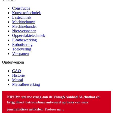
Constructie
Kunststoftechniek
Lastechniek
Machinebouw
Machinehandel
Niet-verspanen
Oppervlaktetechniek
Plaatbewerking
Robotisering
Toelevering
Verspanen
Onderwerpen
CAO
Historie
Metaal
Metaalbewerking
NIEUW: stel uw vraag aan de Vraag&Aanbod AI-chatbot en
krijg direct betrouwbaar antwoord op basis van onze
journalistieke artikelen.
Probeer nu →