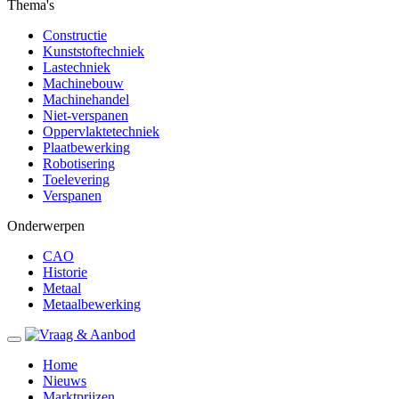
Thema's
Constructie
Kunststoftechniek
Lastechniek
Machinebouw
Machinehandel
Niet-verspanen
Oppervlaktetechniek
Plaatbewerking
Robotisering
Toelevering
Verspanen
Onderwerpen
CAO
Historie
Metaal
Metaalbewerking
Home
Nieuws
Marktprijzen