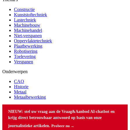
Constructie
Kunststoftechniek
Lastechniek
Machinebouw
Machinehandel
Niet-verspanen
Oppervlaktetechniek
Plaatbewerking
Robotisering
Toelevering
Verspanen
Onderwerpen
CAO
Historie
Metaal
Metaalbewerking
NIEUW: stel uw vraag aan de Vraag&Aanbod AI-chatbot en
krijg direct betrouwbaar antwoord op basis van onze
journalistieke artikelen.
Probeer nu →