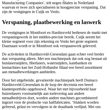
Manufacturing Companies’, telt negen filialen in Nederland
waarvan er twee zich specialiseren in hoogprecisie verspaning. Dat
zijn de vestigingen in Cuijk en Venlo.
Verspaning, plaatbewerking en laswerk
De vestigingen in Montfoort en Hardinxveld bedienen de markt met
verspaningswerk in het midden-precisie bereik. Cuijk neemt het
kleine segment voor zijn rekening en Venlo het grote segment.
Daarnaast wordt er in Montfoort ook verspaanwerk geleverd.
De activiteiten in Hardinxveld-Giesendam gaan echter veel breder
dan verspaning alleen. Met een machinepark dat ook nog bestaat uit
buislasersnijders, fiberlasers, watersnijders, kantbanken en
lasmachines kan het Zuid-Hollandse filiaal een breed assortiment
aan metaalbewerkingen aanbieden.
Door het uitgebreide, gevarieerde machinepark heeft Dumaco
Hardinxveld-Giesendam in de loop der decennia een breed
klantenportfolio opgebouwd. Waar het met bijvoorbeeld haar
buizenlasers voornamelijk aan toelevering aan andere
metaalbedrijven doet, worden andere machines gecombineerd
ingezet voor de productie van halffabricaten. ‘Stukken worden
gefreesd, gelast en vervolgens in de draaibank verfijnd. Met ons