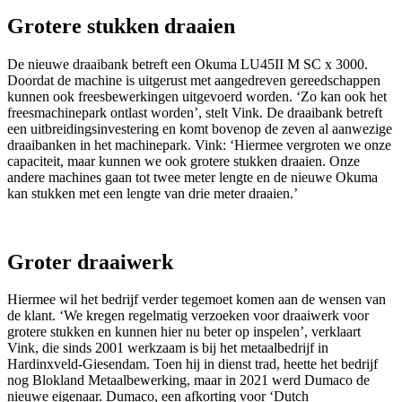
Grotere stukken draaien
De nieuwe draaibank betreft een Okuma LU45II M SC x 3000.
Doordat de machine is uitgerust met aangedreven gereedschappen
kunnen ook freesbewerkingen uitgevoerd worden. ‘Zo kan ook het
freesmachinepark ontlast worden’, stelt Vink. De draaibank betreft
een uitbreidingsinvestering en komt bovenop de zeven al aanwezige
draaibanken in het machinepark. Vink: ‘Hiermee vergroten we onze
capaciteit, maar kunnen we ook grotere stukken draaien. Onze
andere machines gaan tot twee meter lengte en de nieuwe Okuma
kan stukken met een lengte van drie meter draaien.’
Groter draaiwerk
Hiermee wil het bedrijf verder tegemoet komen aan de wensen van
de klant. ‘We kregen regelmatig verzoeken voor draaiwerk voor
grotere stukken en kunnen hier nu beter op inspelen’, verklaart
Vink, die sinds 2001 werkzaam is bij het metaalbedrijf in
Hardinxveld-Giesendam. Toen hij in dienst trad, heette het bedrijf
nog Blokland Metaalbewerking, maar in 2021 werd Dumaco de
nieuwe eigenaar. Dumaco, een afkorting voor ‘Dutch