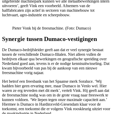
uitgebreide machinepark kunnen we alle metaalbewerkingen intern
uitvoeren’, geeft Vink een voorbeeld. Afnemers van de
halffabricaten zijn actief in sectoren van machinebouw tot
luchtvaart, agro-industrie en scheepsbouw.
Pieter Vonk bij de freesmachine. (Foto: Dumaco)
Synergie tussen Dumaco-vestigingen
De Dumaco-bedrijfsleider geeft aan dat er veel synergie bestaat
tussen de verschillende Dumaco-filialen. Niet alleen vullen de
bedrijven elkaar qua bewerkingen en geografische spreiding over
Nederland goed aan, tevens is er de nodige kennisuitwisseling. Dat
kwam bijvoorbeeld van pas bij de aankoop van een nieuwe
freesmachine vorig najaar.
Het betrof een freesbank van het Spaanse merk Soraluce. ‘Wij
hadden hier geen ervaring mee, maar Dumaco in Venlo wel. Hier
waren ze erg tevreden met dit merk’, vertelt Vink. Hij geeft aan dat
de freesmachine nodig was om in de grote vraag naar freeswerk te
kunnen voldoen. ‘We liepen tegen onze maximale capaciteit aan.’
Hiermee is Dumaco in Hardinxveld-Giesendam klaar voor de
toekomst, een toekomst die er volgens Vink rooskleurig uitziet voor
de maakindustrie in Nederland.