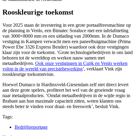
Rooskleurige toekomst
Voor 2025 staan de investering in een grote portaalfreesmachine op
de planning in Venlo, een Bimatec Soraluce met een tafelafmeting
van 3000×8000 mm en een uitlading van 2000mm. In de Dumaco
vestiging in Kampen verwacht men een paneelbuigmachine (Prima
Power Ebe 3326 Express Bender) waardoor ook deze vestigingen
klaar zijn voor de toekomst. ‘Grote technologiebedrijven in ons land
behoren tot de wereldtop en werken nauw samen met
metaalbedrijven.
Ook onze vestigingen in Cuijk en Venlo werken
volop in de wereld van precisiebewerking
’, verklaart Vink zijn
rooskleurige toekomstvisie.
Hoewel Dumaco in Hardinxveld-Giesendam zelf niet direct levert
aan deze grote spelers, profiteert het wel van de groeiende vraag
naar metaalproducten. ‘Omdat metaalbedrijven in de wijde regio in
Brabant aan hun maximale capaciteit zitten, weten klanten ons
steeds beter te vinden voor draai- en freeswerk’, besluit Vink.
Tags:
Bedrijfsreportage