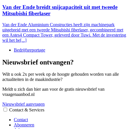
Van der Ende breidt snijcapaciteit uit met tweede
Mitsubishi fiberlaser
Van der Ende Aluminium Constructies heeft zijn machinepark
uitgebreid met een tweede Mitsubishi fiberlaser, gecombineerd met
een Astes4 Compact Tower, geleverd door Tuwi. Met de investering
wil het be[...]
Bedrijfsreportage
Nieuwsbrief ontvangen?
Wilt u ook 2x per week op de hoogte gehouden worden van alle
actualiteiten in de maakindustrie?
Meldt u zich dan hier aan voor de gratis nieuwsbrief van
vraagenaanbod.nl
Nieuwsbrief aanvragen
Contact & Services
Contact
Abonneren