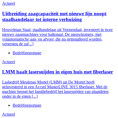
Actueel
Uitbreiding zaagcapaciteit met nieuwe lijn noopt
staalhandelaar tot interne verhuizing
Heuvelman Staal, staalhandelaar uit Veenendaal, investeert in twee
nieuwe zaagmachines voor balkstaal. De nieuwkomers, met
volautomatische aan- en afvoer, die nu geïnstalleerd worden,
vergroten de za[...]
Bedrijfsreportage
Actueel
LMM haalt lasersnijden in eigen huis met fiberlaser
Lasbedrijf Meulepas Mortel (LMM) uit De Mortel heeft
geïnvesteerd in een Accurl MasterLINE 3015 fiberlaser. Met de
machine brengt het familiebedrijf het lasersnijden van plaatdelen
onder in de eigen [...]
Bedrijfsreportage
Actueel