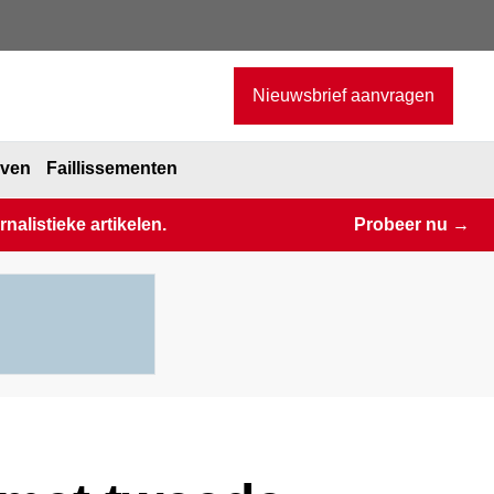
Nieuwsbrief aanvragen
jven
Faillissementen
alistieke artikelen.
Probeer nu →