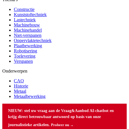
Constructie
Kunststoftechniek
Lastechniek
Machinebouw
Machinehandel
Niet-verspanen
Oppervlaktetechniek
Plaatbewerking
Robotisering
Toelevering
Verspanen
Onderwerpen
CAO
Historie
Metaal
Metaalbewerking
NIEUW: stel uw vraag aan de Vraag&Aanbod AI-chatbot en
krijg direct betrouwbaar antwoord op basis van onze
journalistieke artikelen.
Probeer nu →