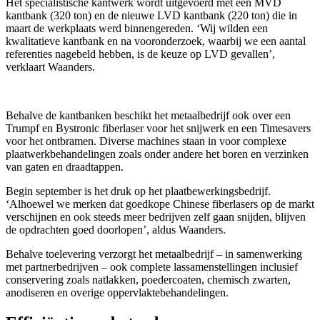
Het specialistische kantwerk wordt uitgevoerd met een MVD
kantbank (320 ton) en de nieuwe LVD kantbank (220 ton) die in
maart de werkplaats werd binnengereden. ‘Wij wilden een
kwalitatieve kantbank en na vooronderzoek, waarbij we een aantal
referenties nagebeld hebben, is de keuze op LVD gevallen’,
verklaart Waanders.
Behalve de kantbanken beschikt het metaalbedrijf ook over een
Trumpf en Bystronic fiberlaser voor het snijwerk en een Timesavers
voor het ontbramen. Diverse machines staan in voor complexe
plaatwerkbehandelingen zoals onder andere het boren en verzinken
van gaten en draadtappen.
Begin september is het druk op het plaatbewerkingsbedrijf.
‘Alhoewel we merken dat goedkope Chinese fiberlasers op de markt
verschijnen en ook steeds meer bedrijven zelf gaan snijden, blijven
de opdrachten goed doorlopen’, aldus Waanders.
Behalve toelevering verzorgt het metaalbedrijf – in samenwerking
met partnerbedrijven – ook complete lassamenstellingen inclusief
conservering zoals natlakken, poedercoaten, chemisch zwarten,
anodiseren en overige oppervlaktebehandelingen.