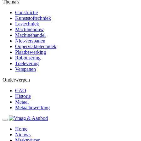
Thema's
Constructie
Kunststoftechniek
Lastechniek
Machinebouw
Machinehandel
Niet-verspanen
Oppervlaktetechniek
Plaatbewerking
Robotisering
Toelevering
Verspanen
Onderwerpen
CAO
Historie
Metaal
Metaalbewerking
Home
Nieuws
Marktprijzen