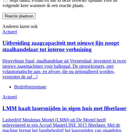
Mijn naam, e-mail en site in deze browser opslaan voor de
volgende keer wanneer ik een reactie plaats.
Anderen lazen ook
Actueel
Uitbreiding zaagcapaciteit met nieuwe lijn noopt
staalhandelaar tot interne verhuizing
Heuvelman Staal, staalhandelaar uit Veenendaal, investeert in twee
nieuwe zaagmachines voor balkstaal. De nieuwkomers, met
volautomatische aan- en afvoer, die nu geïnstalleerd worden,
vergroten de za[...]
Bedrijfsreportage
Actueel
LMM haalt lasersnijden in eigen huis met fiberlaser
Lasbedrijf Meulepas Mortel (LMM) uit De Mortel heeft
geïnvesteerd in een Accurl MasterLINE 3015 fiberlaser. Met de
machine brengt het familiebedrijf het lasersnijden van plaatdelen