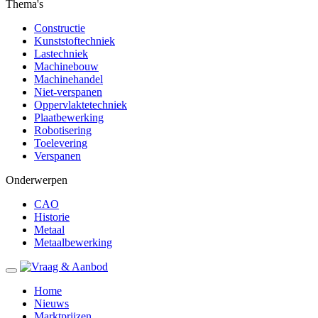
Thema's
Constructie
Kunststoftechniek
Lastechniek
Machinebouw
Machinehandel
Niet-verspanen
Oppervlaktetechniek
Plaatbewerking
Robotisering
Toelevering
Verspanen
Onderwerpen
CAO
Historie
Metaal
Metaalbewerking
Home
Nieuws
Marktprijzen