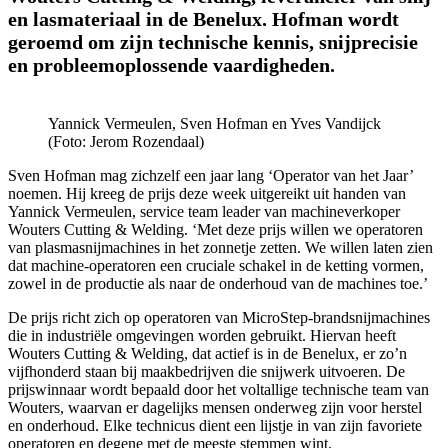
en lasmateriaal in de Benelux. Hofman wordt
geroemd om zijn technische kennis, snijprecisie
en probleemoplossende vaardigheden.
Yannick Vermeulen, Sven Hofman en Yves Vandijck
(Foto: Jerom Rozendaal)
Sven Hofman mag zichzelf een jaar lang ‘Operator van het Jaar’
noemen. Hij kreeg de prijs deze week uitgereikt uit handen van
Yannick Vermeulen, service team leader van machineverkoper
Wouters Cutting & Welding. ‘Met deze prijs willen we operatoren
van plasmasnijmachines in het zonnetje zetten. We willen laten zien
dat machine-operatoren een cruciale schakel in de ketting vormen,
zowel in de productie als naar de onderhoud van de machines toe.’
De prijs richt zich op operatoren van MicroStep-brandsnijmachines
die in industriële omgevingen worden gebruikt. Hiervan heeft
Wouters Cutting & Welding, dat actief is in de Benelux, er zo’n
vijfhonderd staan bij maakbedrijven die snijwerk uitvoeren. De
prijswinnaar wordt bepaald door het voltallige technische team van
Wouters, waarvan er dagelijks mensen onderweg zijn voor herstel
en onderhoud. Elke technicus dient een lijstje in van zijn favoriete
operatoren en degene met de meeste stemmen wint.