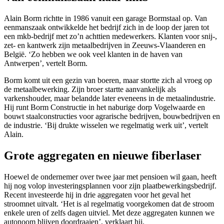
Alain Borm richtte in 1986 vanuit een garage Bormstaal op. Van
eenmanszaak ontwikkelde het bedrijf zich in de loop der jaren tot
een mkb-bedrijf met zo’n achttien medewerkers. Klanten voor snij-,
zet- en kantwerk zijn metaalbedrijven in Zeeuws-Vlaanderen en
België. ‘Zo hebben we ook veel klanten in de haven van
Antwerpen’, vertelt Borm.
Borm komt uit een gezin van boeren, maar stortte zich al vroeg op
de metaalbewerking. Zijn broer startte aanvankelijk als
varkenshouder, maar belandde later eveneens in de metaalindustrie.
Hij runt Borm Constructie in het naburige dorp Vogelwaarde en
bouwt staalconstructies voor agrarische bedrijven, bouwbedrijven en
de industrie. ‘Bij drukte wisselen we regelmatig werk uit’, vertelt
Alain.
Grote aggregaten en nieuwe fiberlaser
Hoewel de ondernemer over twee jaar met pensioen wil gaan, heeft
hij nog volop investeringsplannen voor zijn plaatbewerkingsbedrijf.
Recent investeerde hij in drie aggregaten voor het geval het
stroomnet uitvalt. ‘Het is al regelmatig voorgekomen dat de stroom
enkele uren of zelfs dagen uitviel. Met deze aggregaten kunnen we
autonoom blijven doordraaien’, verklaart hij.