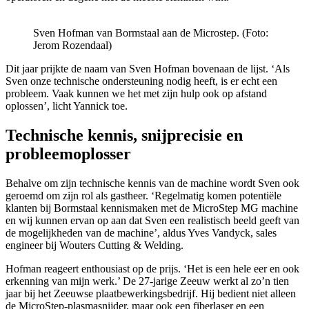
Sven Hofman van Bormstaal aan de Microstep. (Foto:
Jerom Rozendaal)
Dit jaar prijkte de naam van Sven Hofman bovenaan de lijst. ‘Als
Sven onze technische ondersteuning nodig heeft, is er echt een
probleem. Vaak kunnen we het met zijn hulp ook op afstand
oplossen’, licht Yannick toe.
Technische kennis, snijprecisie en
probleemoplosser
Behalve om zijn technische kennis van de machine wordt Sven ook
geroemd om zijn rol als gastheer. ‘Regelmatig komen potentiële
klanten bij Bormstaal kennismaken met de MicroStep MG machine
en wij kunnen ervan op aan dat Sven een realistisch beeld geeft van
de mogelijkheden van de machine’, aldus Yves Vandyck, sales
engineer bij Wouters Cutting & Welding.
Hofman reageert enthousiast op de prijs. ‘Het is een hele eer en ook
erkenning van mijn werk.’ De 27-jarige Zeeuw werkt al zo’n tien
jaar bij het Zeeuwse plaatbewerkingsbedrijf. Hij bedient niet alleen
de MicroStep-plasmasnijder, maar ook een fiberlaser en een