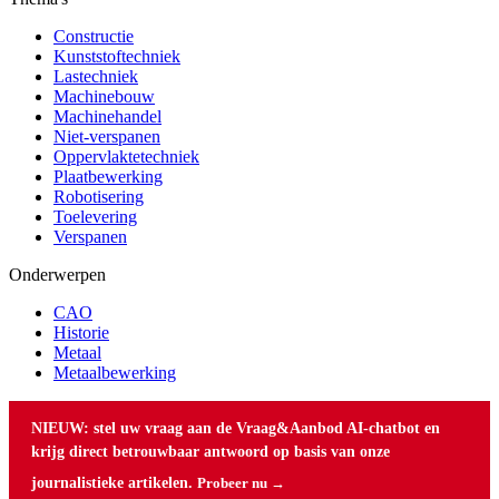
Constructie
Kunststoftechniek
Lastechniek
Machinebouw
Machinehandel
Niet-verspanen
Oppervlaktetechniek
Plaatbewerking
Robotisering
Toelevering
Verspanen
Onderwerpen
CAO
Historie
Metaal
Metaalbewerking
NIEUW: stel uw vraag aan de Vraag&Aanbod AI-chatbot en
krijg direct betrouwbaar antwoord op basis van onze
journalistieke artikelen.
Probeer nu →