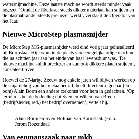
watersnijmachine. Deze laatste machine wordt steeds minder vaak
ingezet. ‘Omdat de fiberlaser steeds dikker materiaal kan snijden en
de plasmabrander steeds preciezer werkt’, verklaart de Operator van
het Jaar.
Nieuwe MicroStep plasmasnijder
De MicroStep MG-plasmasnijder werd eind vorig jaar geïnstalleerd
bij Bormstaal. Hij kwam in de plaats van een gelijkaardige machine
die na achttien jaar aan het einde van haar levensduur was. ‘De
nieuwe machine snijdt preciezer en kan ook dikkere platen snijden’,
constateert Sven.
Hoewel de 27-jarige Zeeuw nog enkele jaren wil blijven werken op
de snijafdeling van het metaalbedrijf, heeft directeur-eigenaar (en
oom) Alain Borm een andere toekomst voor hem in gedachten. ‘Op
termijn is het de bedoeling dat Sven en Willem van Breda
(bedrijfsleider, red.) het bedrijf overnemen’, vertelt hij.
Alain Borm en Sven Hofman van Bormstaal. (Foto:
Jerom Rozendaal)
Van eenmanszaak naar mkb