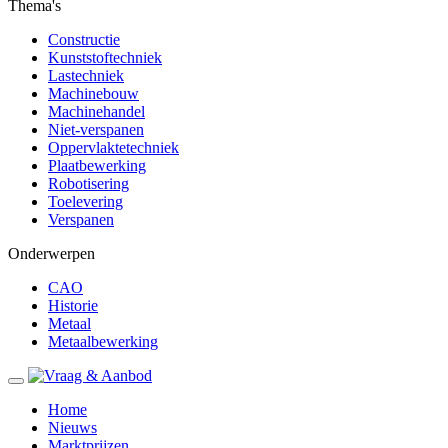
Thema's
Constructie
Kunststoftechniek
Lastechniek
Machinebouw
Machinehandel
Niet-verspanen
Oppervlaktetechniek
Plaatbewerking
Robotisering
Toelevering
Verspanen
Onderwerpen
CAO
Historie
Metaal
Metaalbewerking
Home
Nieuws
Marktprijzen