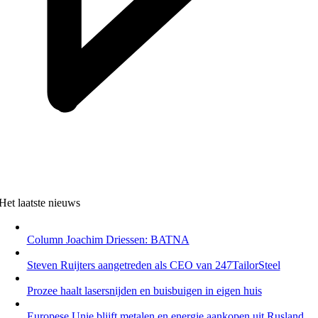
Het laatste nieuws
Column Joachim Driessen: BATNA
Steven Ruijters aangetreden als CEO van 247TailorSteel
Prozee haalt lasersnijden en buisbuigen in eigen huis
Europese Unie blijft metalen en energie aankopen uit Rusland