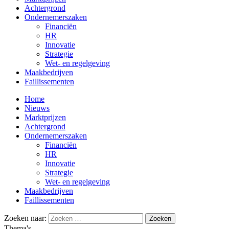
Achtergrond
Ondernemerszaken
Financiën
HR
Innovatie
Strategie
Wet- en regelgeving
Maakbedrijven
Faillissementen
Home
Nieuws
Marktprijzen
Achtergrond
Ondernemerszaken
Financiën
HR
Innovatie
Strategie
Wet- en regelgeving
Maakbedrijven
Faillissementen
Zoeken naar:
Thema's