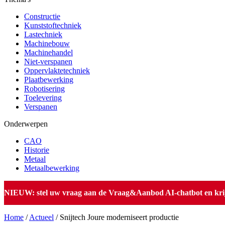
Constructie
Kunststoftechniek
Lastechniek
Machinebouw
Machinehandel
Niet-verspanen
Oppervlaktetechniek
Plaatbewerking
Robotisering
Toelevering
Verspanen
Onderwerpen
CAO
Historie
Metaal
Metaalbewerking
NIEUW: stel uw vraag aan de Vraag&Aanbod AI-chatbot en krijg 
Home
/
Actueel
/
Snijtech Joure moderniseert productie