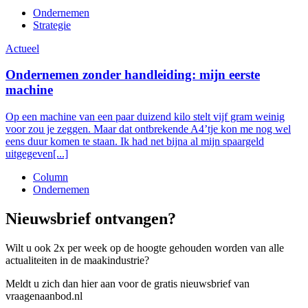
Ondernemen
Strategie
Actueel
Ondernemen zonder handleiding: mijn eerste
machine
Op een machine van een paar duizend kilo stelt vijf gram weinig
voor zou je zeggen. Maar dat ontbrekende A4’tje kon me nog wel
eens duur komen te staan. Ik had net bijna al mijn spaargeld
uitgegeven[...]
Column
Ondernemen
Nieuwsbrief ontvangen?
Wilt u ook 2x per week op de hoogte gehouden worden van alle
actualiteiten in de maakindustrie?
Meldt u zich dan hier aan voor de gratis nieuwsbrief van
vraagenaanbod.nl