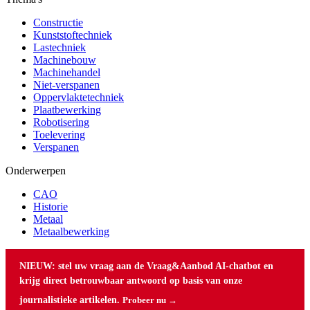
Constructie
Kunststoftechniek
Lastechniek
Machinebouw
Machinehandel
Niet-verspanen
Oppervlaktetechniek
Plaatbewerking
Robotisering
Toelevering
Verspanen
Onderwerpen
CAO
Historie
Metaal
Metaalbewerking
NIEUW: stel uw vraag aan de Vraag&Aanbod AI-chatbot en
krijg direct betrouwbaar antwoord op basis van onze
journalistieke artikelen.
Probeer nu →