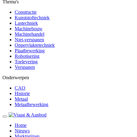
Thema's
Constructie
Kunststoftechniek
Lastechniek
Machinebouw
Machinehandel
Niet-verspanen
Oppervlaktetechniek
Plaatbewerking
Robotisering
Toelevering
Verspanen
Onderwerpen
CAO
Historie
Metaal
Metaalbewerking
Home
Nieuws
Marktprijzen