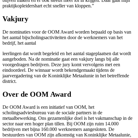
blijven maken en er ook steeds meer lol in krijgen. Daar gaat mijn
praktijkopleidershart echt sneller van kloppen.”
Vakjury
De nominaties voor de OOM Award worden bepaald op basis van
het aantal bijscholingsactiviteiten door de werknemers van het
bedrijf, het aantal
leerlingen dat wordt begeleid en het aantal stageplaatsen dat wordt
aangeboden. Na de nominatie gaat een vakjury langs bij alle
voorgedragen bedrijven. Deze jury komt vervolgens met een
eindoordeel. De winnaar wordt bekendgemaakt tijdens de
jaarvergadering van de Koninklijke Metaalunie in het betreffende
district.
Over de OOM Award
De OOM Award is een initiatief van OOM, het
scholingsadviesbureau van de sociale partners in de
metaalbewerking. Ons gezamenlijke doel is het vakmanschap in de
sector naar een hoger plan tillen. Bij OOM zijn ruim 14.000
bedrijven met bijna 160.000 werknemers aangesloten. De
bestuurders van OOM zijn afkomstig van Koninklijke Metaalunie,