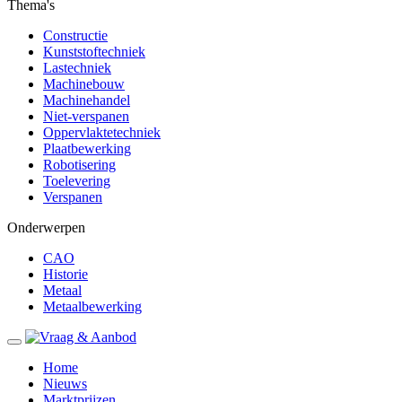
Thema's
Constructie
Kunststoftechniek
Lastechniek
Machinebouw
Machinehandel
Niet-verspanen
Oppervlaktetechniek
Plaatbewerking
Robotisering
Toelevering
Verspanen
Onderwerpen
CAO
Historie
Metaal
Metaalbewerking
Home
Nieuws
Marktprijzen