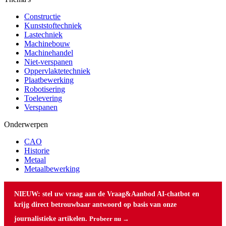
Constructie
Kunststoftechniek
Lastechniek
Machinebouw
Machinehandel
Niet-verspanen
Oppervlaktetechniek
Plaatbewerking
Robotisering
Toelevering
Verspanen
Onderwerpen
CAO
Historie
Metaal
Metaalbewerking
NIEUW: stel uw vraag aan de Vraag&Aanbod AI-chatbot en
krijg direct betrouwbaar antwoord op basis van onze
journalistieke artikelen.
Probeer nu →