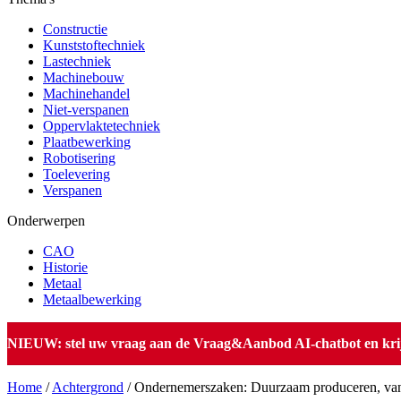
Constructie
Kunststoftechniek
Lastechniek
Machinebouw
Machinehandel
Niet-verspanen
Oppervlaktetechniek
Plaatbewerking
Robotisering
Toelevering
Verspanen
Onderwerpen
CAO
Historie
Metaal
Metaalbewerking
NIEUW: stel uw vraag aan de Vraag&Aanbod AI-chatbot en krijg 
Home
/
Achtergrond
/
Ondernemerszaken: Duurzaam produceren, van 