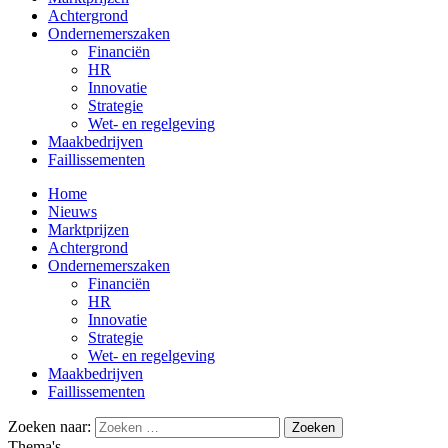
Achtergrond
Ondernemerszaken
Financiën
HR
Innovatie
Strategie
Wet- en regelgeving
Maakbedrijven
Faillissementen
Home
Nieuws
Marktprijzen
Achtergrond
Ondernemerszaken
Financiën
HR
Innovatie
Strategie
Wet- en regelgeving
Maakbedrijven
Faillissementen
Zoeken naar:
Thema's