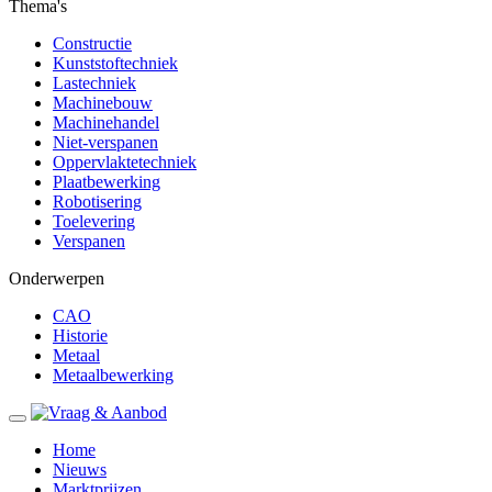
Thema's
Constructie
Kunststoftechniek
Lastechniek
Machinebouw
Machinehandel
Niet-verspanen
Oppervlaktetechniek
Plaatbewerking
Robotisering
Toelevering
Verspanen
Onderwerpen
CAO
Historie
Metaal
Metaalbewerking
Home
Nieuws
Marktprijzen