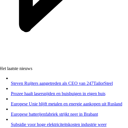
Het laatste nieuws
Steven Ruijters aangetreden als CEO van 247TailorSteel
Prozee haalt lasersnijden en buisbuigen in eigen huis
Europese Unie blijft metalen en energie aankopen uit Rusland
Europese batterijenfabriek strijkt neer in Brabant
Subsidie voor hoge elektriciteitskosten industrie weer