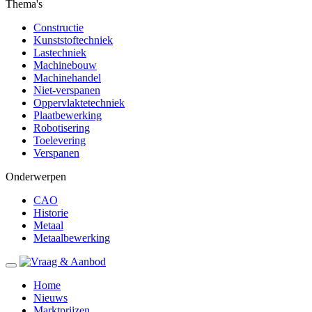
Thema's
Constructie
Kunststoftechniek
Lastechniek
Machinebouw
Machinehandel
Niet-verspanen
Oppervlaktetechniek
Plaatbewerking
Robotisering
Toelevering
Verspanen
Onderwerpen
CAO
Historie
Metaal
Metaalbewerking
Home
Nieuws
Marktprijzen