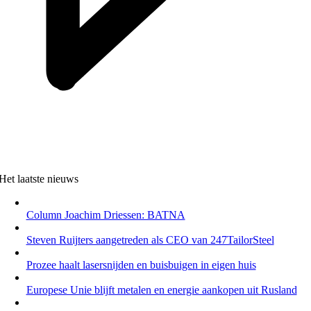
Het laatste nieuws
Column Joachim Driessen: BATNA
Steven Ruijters aangetreden als CEO van 247TailorSteel
Prozee haalt lasersnijden en buisbuigen in eigen huis
Europese Unie blijft metalen en energie aankopen uit Rusland