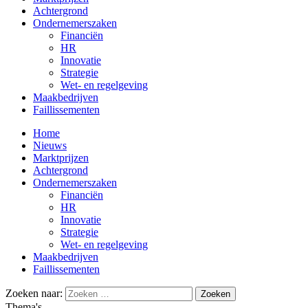
Achtergrond
Ondernemerszaken
Financiën
HR
Innovatie
Strategie
Wet- en regelgeving
Maakbedrijven
Faillissementen
Home
Nieuws
Marktprijzen
Achtergrond
Ondernemerszaken
Financiën
HR
Innovatie
Strategie
Wet- en regelgeving
Maakbedrijven
Faillissementen
Zoeken naar:
Thema's