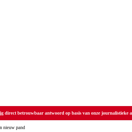
direct betrouwbaar antwoord op basis van onze journalistieke ar
en nieuw pand