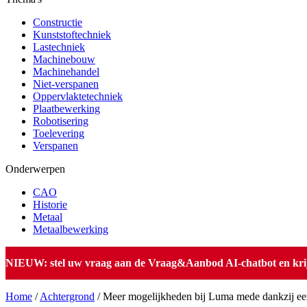
Constructie
Kunststoftechniek
Lastechniek
Machinebouw
Machinehandel
Niet-verspanen
Oppervlaktetechniek
Plaatbewerking
Robotisering
Toelevering
Verspanen
Onderwerpen
CAO
Historie
Metaal
Metaalbewerking
NIEUW: stel uw vraag aan de Vraag&Aanbod AI-chatbot en krijg 
Home
/
Achtergrond
/
Meer mogelijkheden bij Luma mede dankzij e