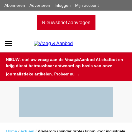
Abonneren
Adverteren
Inloggen
Mijn account
Nieuwsbrief aanvragen
NIEUW: stel uw vraag aan de Vraag&Aanbod AI-chatbot en
krijg direct betrouwbaar antwoord op basis van onze
journalistieke artikelen.
Probeer nu →
Home
/
Actueel
/
Wederom (minder grote) krimp voor industriële