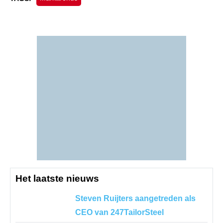
Het laatste nieuws
Steven Ruijters aangetreden als
CEO van 247TailorSteel