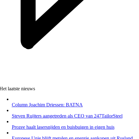
Het laatste nieuws
Column Joachim Driessen: BATNA
Steven Ruijters aangetreden als CEO van 247TailorSteel
Prozee haalt lasersnijden en buisbuigen in eigen huis
Europese Unie blijft metalen en energie aankopen uit Rusland