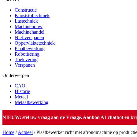
Constructie
Kunststoftechniek
Lastechniek
Machinebouw
Machinehandel
Niet-verspanen
Oppervlaktetechniek
Plaatbewerking
Robotisering
Toelevering
Verspanen
Onderwerpen
CAO
Historie
Metaal
Metaalbewerking
NIEUW: stel uw vraag aan de Vraag&Aanbod AI-chatbot en krijg 
Home
/
Actueel
/
Plaatbewerker richt met afrondmachine op productie