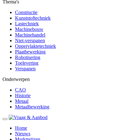
Thema's
Constructie
Kunststoftechniek
Lastechniek
Machinebouw
Machinehandel
Niet-verspanen
Oppervlaktetechniek
Plaatbewerking
Robotisering
Toelevering
Verspanen
Onderwerpen
CAO
Historie
Metaal
Metaalbewerking
Home
Nieuws
Marktprijzen