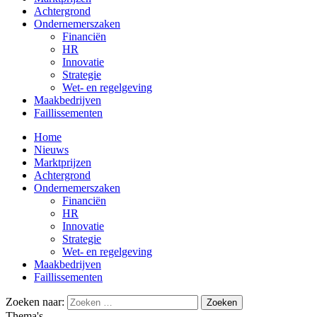
Achtergrond
Ondernemerszaken
Financiën
HR
Innovatie
Strategie
Wet- en regelgeving
Maakbedrijven
Faillissementen
Home
Nieuws
Marktprijzen
Achtergrond
Ondernemerszaken
Financiën
HR
Innovatie
Strategie
Wet- en regelgeving
Maakbedrijven
Faillissementen
Zoeken naar:
Thema's